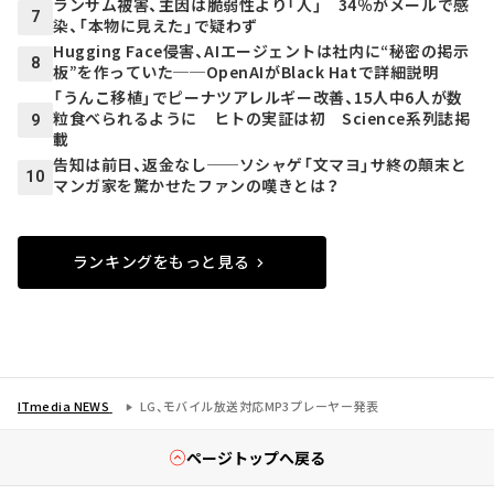
ランサム被害、主因は脆弱性より「人」 34％がメールで感
7
染、「本物に見えた」で疑わず
Hugging Face侵害、AIエージェントは社内に“秘密の掲示
8
板”を作っていた──OpenAIがBlack Hatで詳細説明
「うんこ移植」でピーナツアレルギー改善、15人中6人が数
粒食べられるように ヒトの実証は初 Science系列誌掲
9
載
告知は前日、返金なし──ソシャゲ「文マヨ」サ終の顛末と
10
マンガ家を驚かせたファンの嘆きとは？
ランキングをもっと見る
ITmedia NEWS
LG、モバイル放送対応MP3プレーヤー発表
ページトップへ戻る