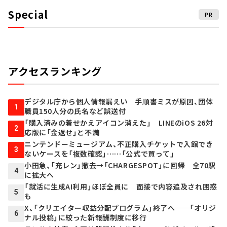
Special
PR
アクセスランキング
デジタル庁から個人情報漏えい 手順書ミスが原因、団体
1
職員150人分の氏名など誤送付
「購入済みの着せかえアイコン消えた」 LINEのiOS 26対
2
応版に「金返せ」と不満
ニンテンドーミュージアム、不正購入チケットで入館でき
3
ないケースを「複数確認」……「公式で買って」
小田急、「充レン」撤去→「CHARGESPOT」に回帰 全70駅
4
に拡大へ
「就活に生成AI利用」ほぼ全員に 面接で内容追及され困惑
5
も
X、「クリエイター収益分配プログラム」終了へ──「オリジ
6
ナル投稿」に絞った新報酬制度に移行