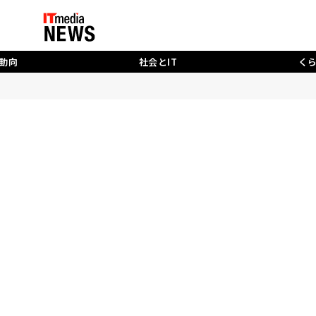
動向
社会とIT
く