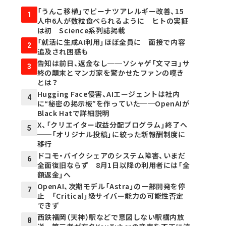
「うんこ移植」でピーナツアレルギー改善、15
1
人中6人が数粒食べられるように ヒトの実証
は初 Science系列誌掲載
「就活に生成AI利用」ほぼ全員に 面接で内容
2
追及され困惑も
告知は前日、返金なし──ソシャゲ「文マヨ」サ
3
終の顛末とマンガ家を驚かせたファンの嘆き
とは？
Hugging Face侵害、AIエージェントは社内
4
に“秘密の掲示板”を作っていた──OpenAIが
Black Hatで詳細説明
X、「クリエイター収益分配プログラム」終了へ
5
──「オリジナル投稿」に絞った新報酬制度に
移行
ドコモ・バイクシェアのシステム障害、いまだ
6
全面復旧ならず 8月1日以降の利用者には「全
額返金」へ
OpenAI、次期モデル「Astra」の一部開発を停
7
止 「Critical」級サイバー能力の可能性否定
できず
西鉄福岡（天神）駅などで意図しない駅構内放
8