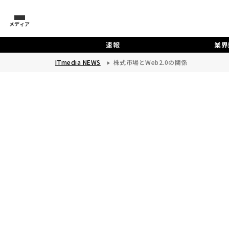
メディア
速報
業界
ITmedia NEWS
株式市場とWeb2.0の関係