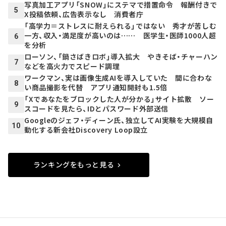
写真加工アプリ「SNOW」にステマで措置命令 報酬付きで
5
X投稿依頼、広告表示なし 消費者庁
「高学力＝ストレスに耐えられる」ではない 秀才が苦しむ
一方、収入・満足度が高いのは…… 医学生・医師1000人超
6
を分析
ローソン、「鍋さばきロボ」導入拡大 やきそば・チャーハン
7
などを高火力でスピード調理
ワークマン、実は画像生成AIを導入していた 間に合わな
8
い商品撮影を代替 アプリ通知開封も1.5倍
「Xであなたをブロックした人が分かる」サイト拡散 ソー
9
スコードを見たら、IDとパスワード外部送信
Googleのジェフ・ディーン氏、独立してAI実験を大規模自
10
動化する新会社Discovery Loop設立
ランキングをもっと見る