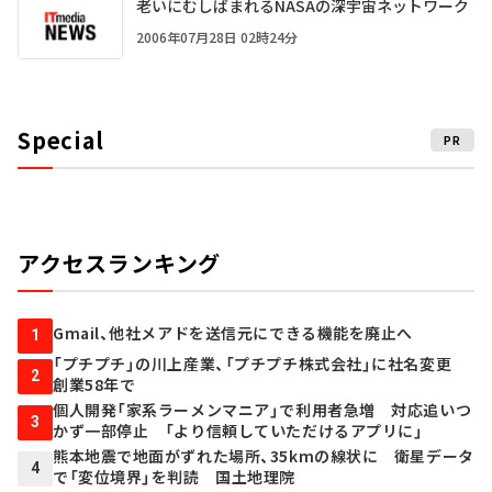
老いにむしばまれるNASAの深宇宙ネットワーク
2006年07月28日 02時24分
Special
PR
アクセスランキング
Gmail、他社メアドを送信元にできる機能を廃止へ
1
「プチプチ」の川上産業、「プチプチ株式会社」に社名変更
2
創業58年で
個人開発「家系ラーメンマニア」で利用者急増 対応追いつ
3
かず一部停止 「より信頼していただけるアプリに」
熊本地震で地面がずれた場所、35kmの線状に 衛星データ
4
で「変位境界」を判読 国土地理院