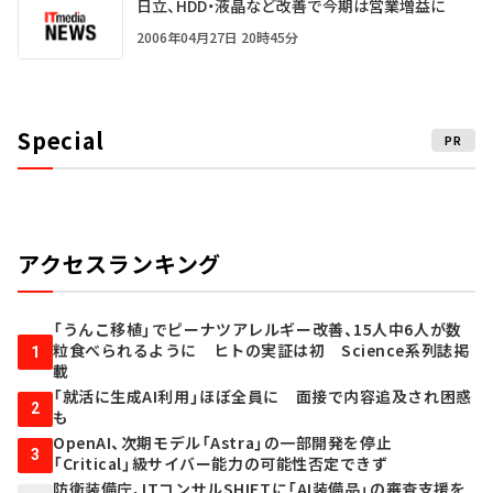
日立、HDD・液晶など改善で今期は営業増益に
2006年04月27日 20時45分
Special
PR
アクセスランキング
「うんこ移植」でピーナツアレルギー改善、15人中6人が数
粒食べられるように ヒトの実証は初 Science系列誌掲
1
載
「就活に生成AI利用」ほぼ全員に 面接で内容追及され困惑
2
も
OpenAI、次期モデル「Astra」の一部開発を停止
3
「Critical」級サイバー能力の可能性否定できず
防衛装備庁、ITコンサルSHIFTに「AI装備品」の審査支援を