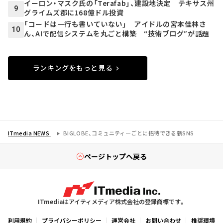
イーロン・マスク氏の「Terafab」、建設地決定 テキサス州
9
グライムズ郡に168億ドル投資
「コードは一行も書いていない」 アイドルの宮本佳林さ
10
ん、AIで配信システムを丸ごと構築 “技術ブログ”が話題
ランキングをもっと見る
ITmedia NEWS
BIGLOBE、コミュニティーごとに招待できる新SNS
ページトップへ戻る
ITmediaはアイティメディア株式会社の登録商標です。
利用規約
プライバシーポリシー
運営会社
お問い合わせ
推奨環境