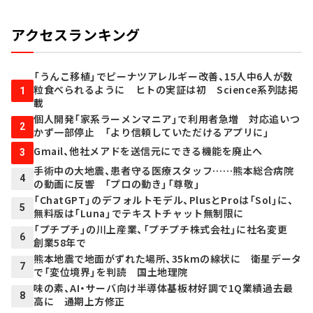
アクセスランキング
「うんこ移植」でピーナツアレルギー改善、15人中6人が数
粒食べられるように ヒトの実証は初 Science系列誌掲
1
載
個人開発「家系ラーメンマニア」で利用者急増 対応追いつ
2
かず一部停止 「より信頼していただけるアプリに」
Gmail、他社メアドを送信元にできる機能を廃止へ
3
手術中の大地震、患者守る医療スタッフ……熊本総合病院
4
の動画に反響 「プロの動き」「尊敬」
「ChatGPT」のデフォルトモデル、PlusとProは「Sol」に、
5
無料版は「Luna」でテキストチャット無制限に
「プチプチ」の川上産業、「プチプチ株式会社」に社名変更
6
創業58年で
熊本地震で地面がずれた場所、35kmの線状に 衛星データ
7
で「変位境界」を判読 国土地理院
味の素、AI・サーバ向け半導体基板材好調で1Q業績過去最
8
高に 通期上方修正