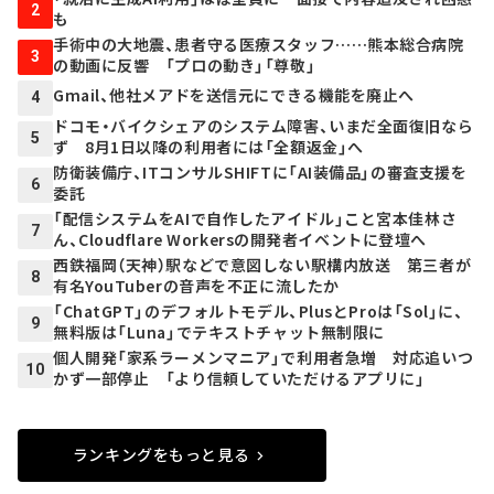
2
も
手術中の大地震、患者守る医療スタッフ……熊本総合病院
3
の動画に反響 「プロの動き」「尊敬」
Gmail、他社メアドを送信元にできる機能を廃止へ
4
ドコモ・バイクシェアのシステム障害、いまだ全面復旧なら
5
ず 8月1日以降の利用者には「全額返金」へ
防衛装備庁、ITコンサルSHIFTに「AI装備品」の審査支援を
6
委託
「配信システムをAIで自作したアイドル」こと宮本佳林さ
7
ん、Cloudflare Workersの開発者イベントに登壇へ
西鉄福岡（天神）駅などで意図しない駅構内放送 第三者が
8
有名YouTuberの音声を不正に流したか
「ChatGPT」のデフォルトモデル、PlusとProは「Sol」に、
9
無料版は「Luna」でテキストチャット無制限に
個人開発「家系ラーメンマニア」で利用者急増 対応追いつ
10
かず一部停止 「より信頼していただけるアプリに」
ランキングをもっと見る