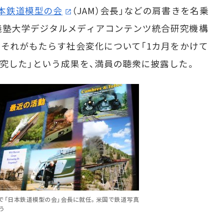
本鉄道模型の会
（JAM）会長」などの肩書きを名乗
義塾大学デジタルメディアコンテンツ統合研究機構
、それがもたらす社会変化について「1カ月をかけて
研究した」という成果を、満員の聴衆に披露した。
で「日本鉄道模型の会」会長に就任。米国で鉄道写真
う