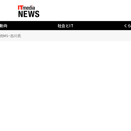
動向
社会とIT
く
元MS・古川氏