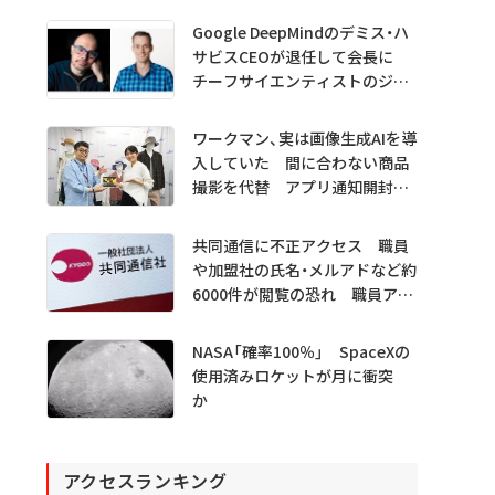
Google DeepMindのデミス・ハ
サビスCEOが退任して会長に
チーフサイエンティストのジェ
フ・ディーン氏は独立へ
ワークマン、実は画像生成AIを導
入していた 間に合わない商品
撮影を代替 アプリ通知開封も
1.5倍
共同通信に不正アクセス 職員
や加盟社の氏名・メルアドなど約
6000件が閲覧の恐れ 職員アカ
ウント不正利用か
NASA「確率100％」 SpaceXの
使用済みロケットが月に衝突
か
アクセスランキング