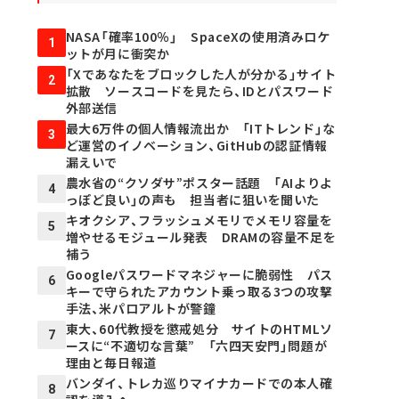
NASA「確率100％」 SpaceXの使用済みロケ
1
ットが月に衝突か
「Xであなたをブロックした人が分かる」サイト
2
拡散 ソースコードを見たら、IDとパスワード
外部送信
最大6万件の個人情報流出か 「ITトレンド」な
3
ど運営のイノベーション、GitHubの認証情報
漏えいで
農水省の“クソダサ”ポスター話題 「AIよりよ
4
っぽど良い」の声も 担当者に狙いを聞いた
キオクシア、フラッシュメモリでメモリ容量を
5
増やせるモジュール発表 DRAMの容量不足を
補う
Googleパスワードマネジャーに脆弱性 パス
6
キーで守られたアカウント乗っ取る3つの攻撃
手法、米パロアルトが警鐘
東大、60代教授を懲戒処分 サイトのHTMLソ
7
ースに“不適切な言葉” 「六四天安門」問題が
理由と毎日報道
バンダイ、トレカ巡りマイナカードでの本人確
8