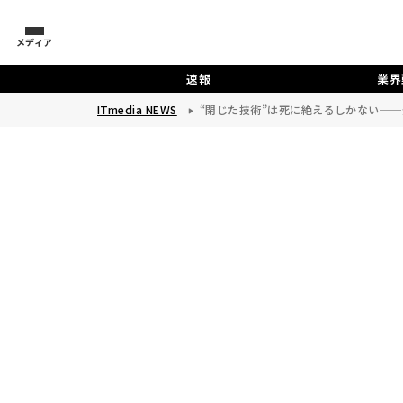
メディア
速報
業界
ITmedia NEWS
“閉じた技術”は死に絶えるしかない──