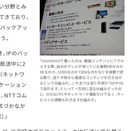
ない分野とみ
てきており、
のバックアッ
いう。
、IPのバッ
「IntelのViiVで驚いたのは、動画コンテンツにアクセ
放送中に2
スする際、自分のテレビが持っている画質――HDなのか
SDなのか、1080iなのか720pなのかなど――を自動で読
（ネットワ
み取り、送り手側から最適なコンテンツを引き出せ
るという仕組みだ。これまでは送り手側が『HDやSD
ニケーション
で送れます』といって一方的に送る仕組みだったの
、NTTコム
に。ViiVはCPUやネットワーク機能だけでなく、サー
ビスとの連動も引き出す仕組みだ」
気づかなか
）」