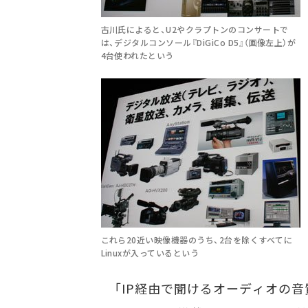
古川氏によると、U2やクラプトンのコンサートで
は、デジタルコンソール『DiGiCo D5』（画像左上）が
4台使われたという
これら20近い映像機器のうち、2台を除くすべてに
Linuxが入っているという
「IP経由で聞けるオーディオの音