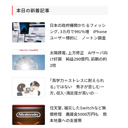
本日の新着記事
日本の政府機関かたるフィッシ
ング、3カ月で991％増 iPhone
ユーザー標的に ノートン調査
太陽誘電、上方修正 AIサーバ向
け好調 純益290億円、前期の約
2倍
「高学力＝ストレスに耐えられ
る」ではない 秀才が苦しむ一
方、収入・満足度が高いの
は…… 医学生・医師1000人超
を分析
任天堂、被災したSwitchなど無
償修理 義援金5000万円も 熊
本地震への支援策