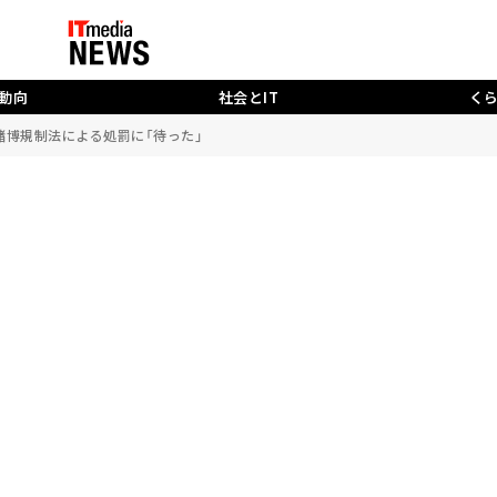
動向
社会とIT
く
賭博規制法による処罰に「待った」