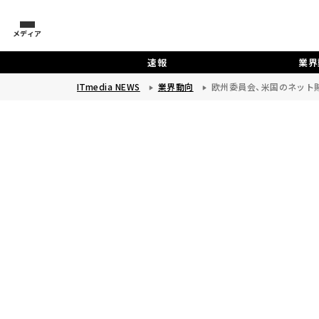
メディア
速報
業界
ITmedia NEWS
業界動向
欧州委員会、米国のネット