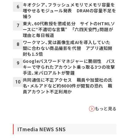
キオクシア、フラッシュメモリでメモリ容量を
6
増やせるモジュール発表 DRAMの容量不足を
補う
東大、60代教授を懲戒処分 サイトのHTMLソ
7
ースに“不適切な言葉” 「六四天安門」問題が
理由と毎日報道
ワークマン、実は画像生成AIを導入していた
8
間に合わない商品撮影を代替 アプリ通知開
封も1.5倍
Googleパスワードマネジャーに脆弱性 パス
9
キーで守られたアカウント乗っ取る3つの攻撃
手法、米パロアルトが警鐘
共同通信に不正アクセス 職員や加盟社の氏
10
名・メルアドなど約6000件が閲覧の恐れ 職
員アカウント不正利用か
もっと見る
ITmedia NEWS SNS