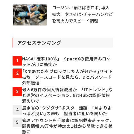
ローソン、「鍋さばきロボ」導入
拡大 やきそば・チャーハンなど
を高火力でスピード調理
アクセスランキング
NASA「確率100％」 SpaceXの使用済みロケ
1
ットが月に衝突か
「Xであなたをブロックした人が分かる」サイト
2
拡散 ソースコードを見たら、IDとパスワード
外部送信
最大6万件の個人情報流出か 「ITトレンド」な
3
ど運営のイノベーション、GitHubの認証情報
漏えいで
農水省の“クソダサ”ポスター話題 「AIよりよ
4
っぽど良い」の声も 担当者に狙いを聞いた
管理アカウントを手順書に誤記載――東芝テック、
5
顧客情報38万件が特定の1社から閲覧できる状
態に