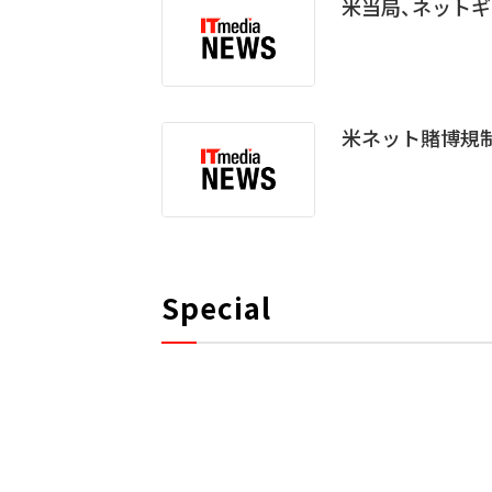
米当局、ネット
米ネット賭博規制
Special