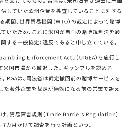
立てた苦情を受けてのもの。苦情は、米司法省が過去に米国
提供していた欧州企業を捜査していることに対する
る期間、世界貿易機関（WTO）の裁定によって賭博
ていたため、これに米国が自国の賭博規制法を適
易に関する一般協定）違反であると申し立てている。
ambling Enforcement Act」（UIGEA）を施行し
て米国市場から撤退した。ギャンブルを認める
る。RGAは、司法省は裁定撤回前の賭博サービスを
した海外企業を裁定が無効になる前の営業で訴え
害規則（Trade Barriers Regulation）
～7カ月かけて調査を行う計画という。