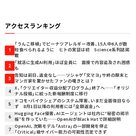
アクセスランキング
「うんこ移植」でピーナツアレルギー改善、15人中6人が数
粒食べられるように ヒトの実証は初 Science系列誌掲
1
載
「就活に生成AI利用」ほぼ全員に 面接で内容追及され困惑
2
も
告知は前日、返金なし──ソシャゲ「文マヨ」サ終の顛末と
3
マンガ家を驚かせたファンの嘆きとは？
X、「クリエイター収益分配プログラム」終了へ──「オリジ
4
ナル投稿」に絞った新報酬制度に移行
ドコモ・バイクシェアのシステム障害、いまだ全面復旧なら
5
ず 8月1日以降の利用者には「全額返金」へ
Hugging Face侵害、AIエージェントは社内に“秘密の掲示
6
板”を作っていた──OpenAIがBlack Hatで詳細説明
OpenAI、次期モデル「Astra」の一部開発を停止
7
「Critical」級サイバー能力の可能性否定できず