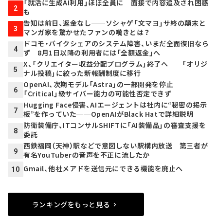
「就活に生成AI利用」ほぼ全員に 面接で内容追及され困惑
2
も
告知は前日、返金なし──ソシャゲ「文マヨ」サ終の顛末と
3
マンガ家を驚かせたファンの嘆きとは？
ドコモ・バイクシェアのシステム障害、いまだ全面復旧なら
4
ず 8月1日以降の利用者には「全額返金」へ
X、「クリエイター収益分配プログラム」終了へ──「オリジ
5
ナル投稿」に絞った新報酬制度に移行
OpenAI、次期モデル「Astra」の一部開発を停止
6
「Critical」級サイバー能力の可能性否定できず
Hugging Face侵害、AIエージェントは社内に“秘密の掲示
7
板”を作っていた──OpenAIがBlack Hatで詳細説明
防衛装備庁、ITコンサルSHIFTに「AI装備品」の審査支援を
8
委託
西鉄福岡（天神）駅などで意図しない駅構内放送 第三者が
9
有名YouTuberの音声を不正に流したか
Gmail、他社メアドを送信元にできる機能を廃止へ
10
ランキングをもっと見る