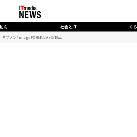
動向
社会とIT
く
ノン「imageFORMULA」新製品