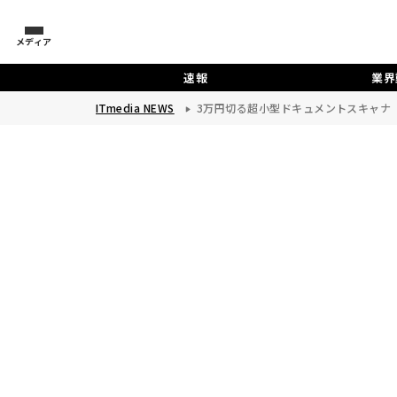
メディア
速報
業界
ITmedia NEWS
3万円切る超小型ドキュメントスキャナ キヤ