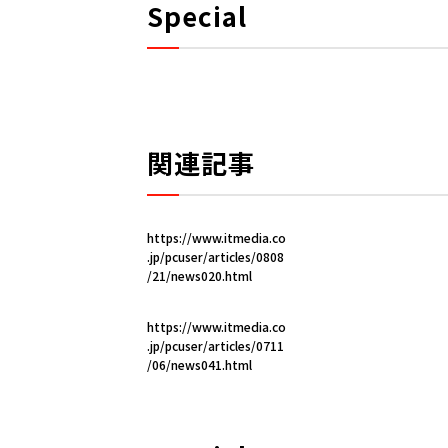
Special
関連記事
https://www.itmedia.co
.jp/pcuser/articles/0808
/21/news020.html
https://www.itmedia.co
.jp/pcuser/articles/0711
/06/news041.html