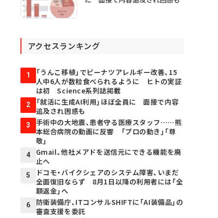
アクセスランキング
「うんこ移植」でピーナツアレルギー改善、15
1
人中6人が数粒食べられるように ヒトの実証
は初 Science系列誌掲載
「就活に生成AI利用」ほぼ全員に 面接で内容
2
追及され困惑も
手術中の大地震、患者守る医療スタッフ……熊
3
本総合病院の動画に反響 「プロの動き」「尊
敬」
Gmail、他社メアドを送信元にできる機能を廃
4
止へ
ドコモ・バイクシェアのシステム障害、いまだ
5
全面復旧ならず 8月1日以降の利用者には「全
額返金」へ
防衛装備庁、ITコンサルSHIFTに「AI装備品」の
6
審査支援を委託