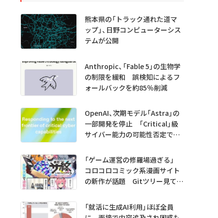
熊本県の「トラック通れた道マ
ップ」、日野コンピューターシス
テムが公開
Anthropic、「Fable 5」の生物学
の制限を緩和 誤検知によるフ
ォールバックを約85％削減
OpenAI、次期モデル「Astra」の
一部開発を停止 「Critical」級
サイバー能力の可能性否定でき
ず
「ゲーム運営の修羅場過ぎる」
コロコロコミック系漫画サイト
の新作が話題 Gitツリー見てガ
チャ不具合の犯人探し
「就活に生成AI利用」ほぼ全員
に 面接で内容追及され困惑も