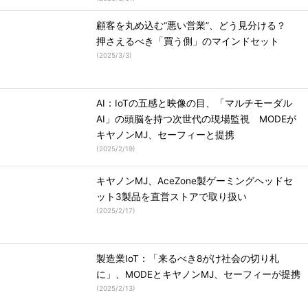
顧客を丸め込む“悪い営業”、どう見分ける？
押さえるべき「買う側」のマインドセット
(
2025/3/3
)
AI：IoTの五感と映像の目、「マルチモーダル
AI」の頭脳を持つ次世代の現場監視 MODEが
キヤノンMJ、セーフィーと提携
(
2025/2/19
)
キヤノンMJ、AceZone製ゲーミングヘッドセ
ット3製品を直営ストアで取り扱い
(
2025/2/17
)
製造業IoT：「来るべき8がけ社会の切り札
に」、MODEとキヤノンMJ、セーフィーが提携
(
2025/2/13
)