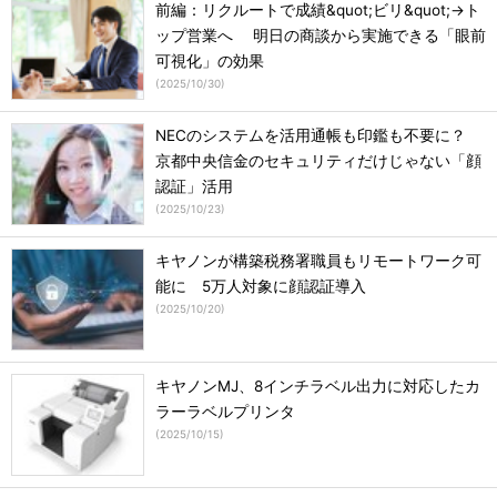
前編：リクルートで成績&quot;ビリ&quot;→ト
ップ営業へ 明日の商談から実施できる「眼前
可視化」の効果
(
2025/10/30
)
NECのシステムを活用通帳も印鑑も不要に？
京都中央信金のセキュリティだけじゃない「顔
認証」活用
(
2025/10/23
)
キヤノンが構築税務署職員もリモートワーク可
能に 5万人対象に顔認証導入
(
2025/10/20
)
キヤノンMJ、8インチラベル出力に対応したカ
ラーラベルプリンタ
(
2025/10/15
)