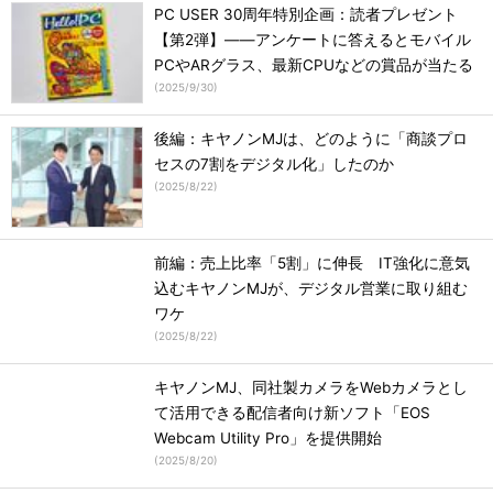
PC USER 30周年特別企画：読者プレゼント
【第2弾】――アンケートに答えるとモバイル
PCやARグラス、最新CPUなどの賞品が当たる
(
2025/9/30
)
後編：キヤノンMJは、どのように「商談プロ
セスの7割をデジタル化」したのか
(
2025/8/22
)
前編：売上比率「5割」に伸長 IT強化に意気
込むキヤノンMJが、デジタル営業に取り組む
ワケ
(
2025/8/22
)
キヤノンMJ、同社製カメラをWebカメラとし
て活用できる配信者向け新ソフト「EOS
Webcam Utility Pro」を提供開始
(
2025/8/20
)