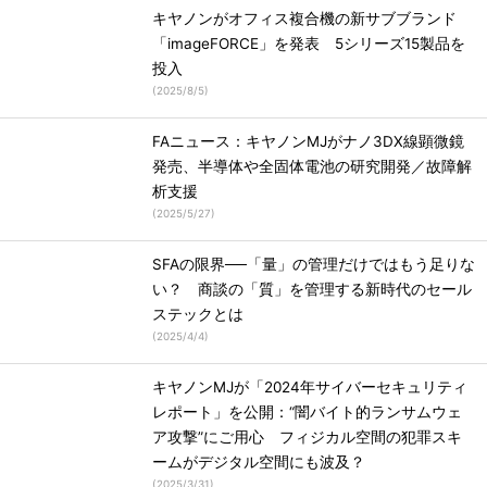
キヤノンがオフィス複合機の新サブブランド
「imageFORCE」を発表 5シリーズ15製品を
投入
(
2025/8/5
)
FAニュース：キヤノンMJがナノ3DX線顕微鏡
発売、半導体や全固体電池の研究開発／故障解
析支援
(
2025/5/27
)
SFAの限界──「量」の管理だけではもう足りな
い？ 商談の「質」を管理する新時代のセール
ステックとは
(
2025/4/4
)
キヤノンMJが「2024年サイバーセキュリティ
レポート」を公開：“闇バイト的ランサムウェ
ア攻撃”にご用心 フィジカル空間の犯罪スキ
ームがデジタル空間にも波及？
(
2025/3/31
)