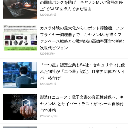
の回線パンクを防げ キヤノンMJが“業務無停
止”でSASEを導入できた理由
(
2026/3/19
)
カメラ体験の最大化からロボット掃除機、ノン
フライヤー調理器まで キヤノンMJが描くフ
ァンベース戦略と少数精鋭の高効率運営で挑む
次世代ビジョン
(
2026/3/6
)
「一つ星」認定企業も54社：セキュリティに優
れた18社が「二つ星」認定、IT業界団体の“サイ
バー格付け”
(
2026/2/12
)
製造ITニュース：電子文書の真正性確保へ、キ
ヤノンMJとサイバートラストがeシール自動付
与で連携
(
2025/12/19
)