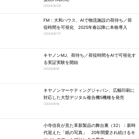
(
2024/9/25
)
FM：大和ハウス、AIで物流施設の荷待ち／荷
役時間を可視化 2025年春以降に本格導入
(
2024/9/17
)
キヤノンMJ、荷待ち／荷役時間をAIで可視化す
る実証実験を開始
(
2024/9/9
)
キヤノンマーケティングジャパン、広幅印刷に
対応した大型デジタル複合機5機種を発売
(
2024/9/6
)
小寺信良が見た革新製品の舞台裏（32）：新時
代迎えた「紙の写真」 20年間愛され続けるキ