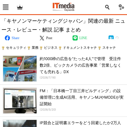
「キヤノンマーケティングジャパン」関連の最新 ニュ
ース・レビュー・解説 記事 まとめ
Share
Post
LINE
セキュリティ
業務
ビジネス
ドキュメントスキャナ
スキャナ
約1000枠の広告を“たった4人”で管理 受注件
数2倍、ビックカメラの広告事業「営業しなく
ても売れる」DX
(
2026/7/16
)
FM：「日本橋一丁目三井ビルディング」の設
備管理に生成AI活用、キヤノンMJやMODEが実
証開始
(
2026/5/20
)
IP競合と証明書エラーをどう回避したか2万人