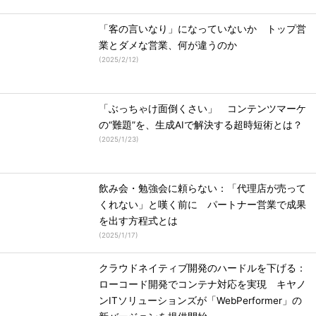
「客の言いなり」になっていないか トップ営
業とダメな営業、何が違うのか
(
2025/2/12
)
「ぶっちゃけ面倒くさい」 コンテンツマーケ
の“難題”を、生成AIで解決する超時短術とは？
(
2025/1/23
)
飲み会・勉強会に頼らない：「代理店が売って
くれない」と嘆く前に パートナー営業で成果
を出す方程式とは
(
2025/1/17
)
クラウドネイティブ開発のハードルを下げる：
ローコード開発でコンテナ対応を実現 キヤノ
ンITソリューションズが「WebPerformer」の