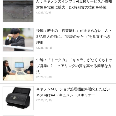
AI：キヤノンのインフラAI点検サービスが検知
対象を12種に拡大 DX特別賞の技術を搭載
(
2025/12/9
)
後編：若手の「営業離れ」が止まらない AI・
SFA導入の前に、“商談のかたち”を見直すべき
理由
(
2025/11/13
)
中編：「トーク力」「キャラ」がなくてもトッ
プ営業に?! ヒアリングの質を高める簡単な方
法
(
2025/10/31
)
キヤノンMJ、ジョブ処理機能を強化したビジ
ネス向けA4ドキュメントスキャナー
(
2025/10/30
)