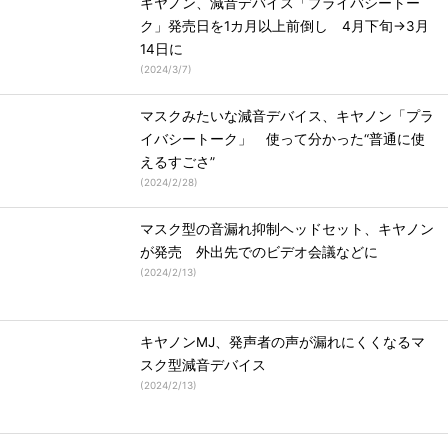
キヤノン、減音デバイス「プライバシートー
ク」発売日を1カ月以上前倒し 4月下旬→3月
14日に
(
2024/3/7
)
マスクみたいな減音デバイス、キヤノン「プラ
イバシートーク」 使って分かった“普通に使
えるすごさ”
(
2024/2/28
)
マスク型の音漏れ抑制ヘッドセット、キヤノン
が発売 外出先でのビデオ会議などに
(
2024/2/13
)
キヤノンMJ、発声者の声が漏れにくくなるマ
スク型減音デバイス
(
2024/2/13
)