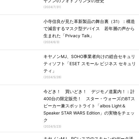
ヤノンのフォトプリンタの歴史
(
2024/7/31
)
小寺信良が見た革新製品の舞台裏（31）：構造
で減音するマスク型デバイス 若年層の声から
生まれた「Privacy Talk」
(
2024/6/3
)
キヤノンMJ、SOHO事業者向けの総合セキュリ
ティソフト「ESET スモール ビジネス セキュリ
ティ」
(
2024/5/28
)
今どき！ 買いどき！ デジモノ道案内！：計
400台の限定販売！ スター・ウォーズのBTス
ピーカー兼スポットライト「albos Light＆
Speaker STAR WARS Edition」の実物をチェッ
ク
(
2024/5/23
)
キヤノンMJ、PCレスでのスキャンやデータ送