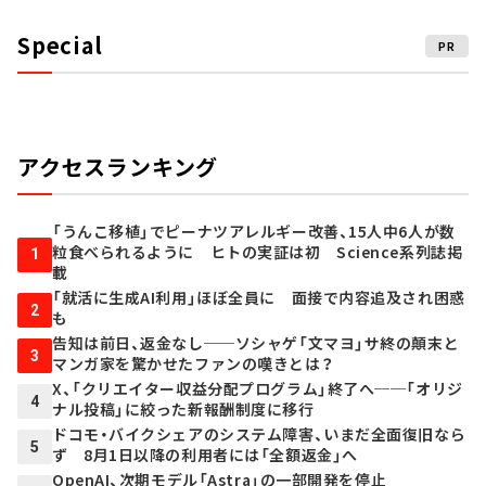
Special
PR
アクセスランキング
「うんこ移植」でピーナツアレルギー改善、15人中6人が数
粒食べられるように ヒトの実証は初 Science系列誌掲
1
載
「就活に生成AI利用」ほぼ全員に 面接で内容追及され困惑
2
も
告知は前日、返金なし──ソシャゲ「文マヨ」サ終の顛末と
3
マンガ家を驚かせたファンの嘆きとは？
X、「クリエイター収益分配プログラム」終了へ──「オリジ
4
ナル投稿」に絞った新報酬制度に移行
ドコモ・バイクシェアのシステム障害、いまだ全面復旧なら
5
ず 8月1日以降の利用者には「全額返金」へ
OpenAI、次期モデル「Astra」の一部開発を停止