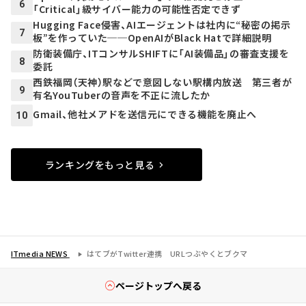
6
「Critical」級サイバー能力の可能性否定できず
Hugging Face侵害、AIエージェントは社内に“秘密の掲示
7
板”を作っていた──OpenAIがBlack Hatで詳細説明
防衛装備庁、ITコンサルSHIFTに「AI装備品」の審査支援を
8
委託
西鉄福岡（天神）駅などで意図しない駅構内放送 第三者が
9
有名YouTuberの音声を不正に流したか
Gmail、他社メアドを送信元にできる機能を廃止へ
10
ランキングをもっと見る
ITmedia NEWS
はてブがTwitter連携 URLつぶやくとブクマ
ページトップへ戻る