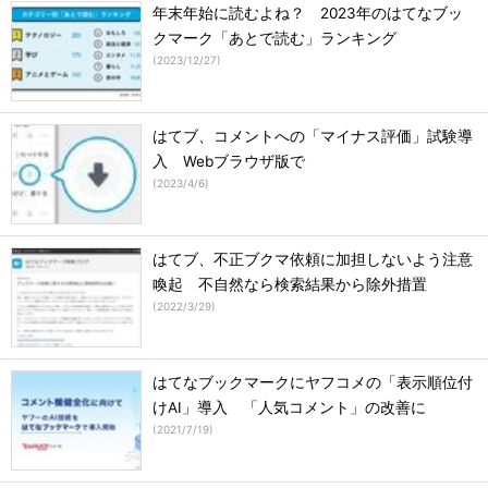
年末年始に読むよね？ 2023年のはてなブッ
クマーク「あとで読む」ランキング
(
2023/12/27
)
はてブ、コメントへの「マイナス評価」試験導
入 Webブラウザ版で
(
2023/4/6
)
はてブ、不正ブクマ依頼に加担しないよう注意
喚起 不自然なら検索結果から除外措置
(
2022/3/29
)
はてなブックマークにヤフコメの「表示順位付
けAI」導入 「人気コメント」の改善に
(
2021/7/19
)