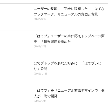
ユーザーの反応に「完全に狼狽した」 はてな
ブックマーク、リニューアルの意図と背景
(
2013/3/1
)
「はてブ」ユーザーの声に応えトップページ変
更 「情報密度を高めた」
(
2013/2/6
)
はてブトップをあなた好みに 「はてブいじ
り」公開
(
2013/1/15
)
「はてブ」をリニューアル前風デザインで 個
人が一晩で開発
(
2013/1/9
)