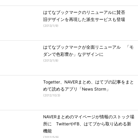
はてなブックマークのリニューアルに賛否
旧デザインを再現した派生サービスも登場
(
2013/1/9
)
はてなブックマークが全面リニューアル 「モ
ダンで色彩豊か」なデザインに
(
2013/1/8
)
Togetter、NAVERまとめ、はてブの記事をまと
めて読めるアプリ「News Storm」
(
2012/10/3
)
NAVERまとめのマイページが情報のストック場
所に TwitterやFB、はてブから取り込める新
機能
(
2012/5/9
)