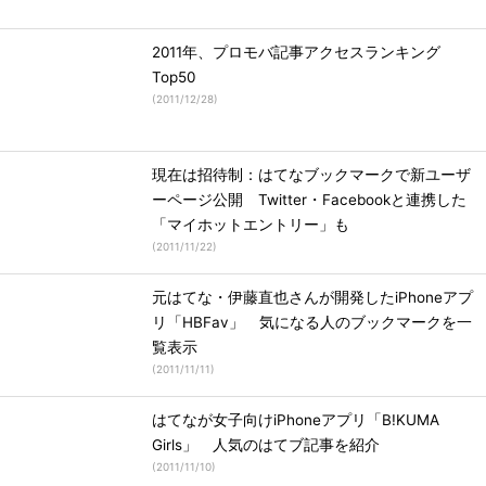
2011年、プロモバ記事アクセスランキング
Top50
(
2011/12/28
)
現在は招待制：はてなブックマークで新ユーザ
ーページ公開 Twitter・Facebookと連携した
「マイホットエントリー」も
(
2011/11/22
)
元はてな・伊藤直也さんが開発したiPhoneアプ
リ「HBFav」 気になる人のブックマークを一
覧表示
(
2011/11/11
)
はてなが女子向けiPhoneアプリ「B!KUMA
Girls」 人気のはてブ記事を紹介
(
2011/11/10
)