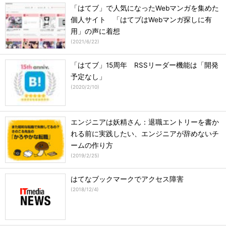
「はてブ」で人気になったWebマンガを集めた
個人サイト 「はてブはWebマンガ探しに有
用」の声に着想
(
2021/6/22
)
「はてブ」15周年 RSSリーダー機能は「開発
予定なし」
(
2020/2/10
)
エンジニアは妖精さん：退職エントリーを書か
れる前に実践したい、エンジニアが辞めないチ
ームの作り方
(
2019/2/25
)
はてなブックマークでアクセス障害
(
2018/12/4
)