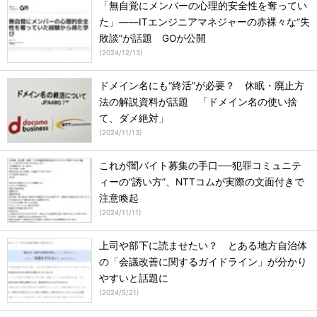
「無自覚にメンバーの心理的安全性を奪ってい
た」――ITエンジニアマネジャーの赤裸々な“失
敗談”が話題 GOが公開
(
2024/12/13
)
ドメイン名にも“終活”が必要？ 休眠・廃止方
法の解説資料が話題 「ドメイン名の使い捨
て、ダメ絶対」
(
2024/11/13
)
これが闇バイト募集の手口──犯罪コミュニテ
ィーの“誘い方”、NTTコムが実際の文面付きで
注意喚起
(
2024/11/11
)
上司や部下に読ませたい？ とある地方自治体
の「会議改善に関するガイドライン」が分かり
やすいと話題に
(
2024/5/21
)