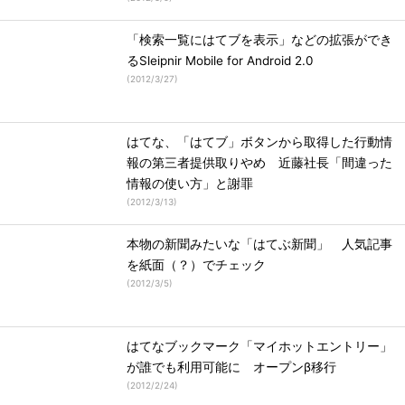
「検索一覧にはてブを表示」などの拡張ができ
るSleipnir Mobile for Android 2.0
(
2012/3/27
)
はてな、「はてブ」ボタンから取得した行動情
報の第三者提供取りやめ 近藤社長「間違った
情報の使い方」と謝罪
(
2012/3/13
)
本物の新聞みたいな「はてぶ新聞」 人気記事
を紙面（？）でチェック
(
2012/3/5
)
はてなブックマーク「マイホットエントリー」
が誰でも利用可能に オープンβ移行
(
2012/2/24
)