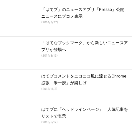
「はてブ」のニュースアプリ「Presso」公開
ニュースにブコメ表示
(
2014/3/27
)
「はてなブックマーク」から新しいニュースア
プリが登場へ
(
2014/3/13
)
はてブコメントをニコニコ風に流せるChrome
拡張「米一揆」が楽しげ
(
2013/11/8
)
はてブに「ヘッドラインページ」 人気記事を
リストで表示
(
2013/5/17
)