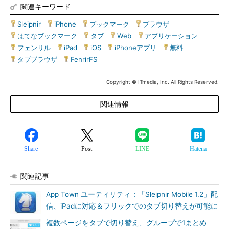
関連キーワード
Sleipnir
|
iPhone
|
ブックマーク
|
ブラウザ
|
はてなブックマーク
|
タブ
|
Web
|
アプリケーション
|
フェンリル
|
iPad
|
iOS
|
iPhoneアプリ
|
無料
|
タブブラウザ
|
FenrirFS
Copyright © ITmedia, Inc. All Rights Reserved.
関連情報
Share
Post
LINE
Hatena
関連記事
App Town ユーティリティ：「Sleipnir Mobile 1.2」配
信、iPadに対応＆フリックでのタブ切り替えが可能に
複数ページをタブで切り替え、グループで1まとめ