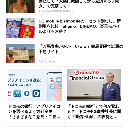
停止して『大幅に減額してから返済する手続
き』で完済して！
AD（渋谷法務総合事務所）
UQ mobileとY!mobileの「セット割なし」新
割引を比較 ahamo、LINEMO、楽天モバイ
ルよりもお得？
「万馬券率がおかしいｗｗ」競馬界隈で話題の
予想サイト
AD（ルーツ）
ドコモの銀行、アプリアイコ
「ドコモの銀行」で何が変わ
ンを選べるよう方針変更
る？ ドコモFG廣井社長に聞
「さまざまなご意見・ご要望
く「通信×金融」の攻勢とグ
を踏まえ」
ループ戦略