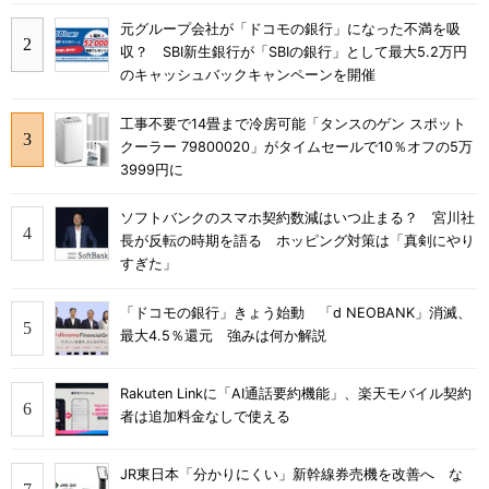
元グループ会社が「ドコモの銀行」になった不満を吸
収？ SBI新生銀行が「SBIの銀行」として最大5.2万円
のキャッシュバックキャンペーンを開催
工事不要で14畳まで冷房可能「タンスのゲン スポット
クーラー 79800020」がタイムセールで10％オフの5万
3999円に
ソフトバンクのスマホ契約数減はいつ止まる？ 宮川社
長が反転の時期を語る ホッピング対策は「真剣にやり
すぎた」
「ドコモの銀行」きょう始動 「d NEOBANK」消滅、
最大4.5％還元 強みは何か解説
Rakuten Linkに「AI通話要約機能」、楽天モバイル契約
者は追加料金なしで使える
JR東日本「分かりにくい」新幹線券売機を改善へ な