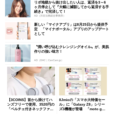
リボ地獄から抜け出したい人は、返済を3～6
ヶ月停止して『大幅に減額してから返済する手
続き』で完済して！
AD（渋谷法務総合事務所）
新しい「マイナアプリ」は8月25日から提供予
定 「マイナポータル」アプリのアップデート
として
〝潤い呼び込むクレンジングオイル〟が、美肌
作りの強い味方！
AD（DHC｜CanCam.jp）
【3COINS】首から掛けてハ
IIJmioの「スマホ大特価セー
ンズフリーで使用、3520円の
ル」に「Galaxy Z8」シリー
「ペルチェ付きネックファ
ズ3機種が登場 「moto g37
ン」
j」や「OPPO Find X9 Ultr