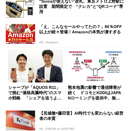
“Suicaが使えない”改札、東京メトロ上野駅に
設置 期間限定で “クレカ”と“QRコード”専
用
「え、こんなセールやってたの？」80％OFF
以上が続々登場！Amazonの本気が凄すぎる
AD（Amazon）
シャープが「AQUOS R11」
熊本地震の影響で通信障害が
で挑む“価格高騰時代”のスマ
続く ドコモとKDDIはJAPA
ホ戦略 「シェアを追うより
Nローミングを提供中、無料
も既存ユーザーを大切に」
Wi-Fi「00000JAPAN」も開
放
【見城徹×藤田晋】AI時代でも変わらない経営
者の本質
AD（FINCHI on GOETHE）