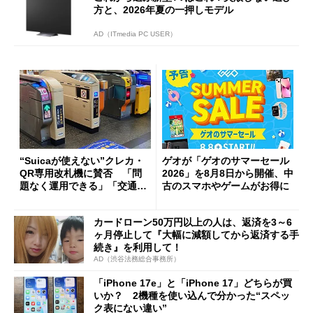
方と、2026年夏の一押しモデル
AD（ITmedia PC USER）
“Suicaが使えない”クレカ・
ゲオが「ゲオのサマーセール
QR専用改札機に賛否 「問
2026」を8月8日から開催、中
題なく運用できる」「交通系I
古のスマホやゲームがお得に
Cの方がスムーズ」
カードローン50万円以上の人は、返済を3～6
ヶ月停止して『大幅に減額してから返済する手
続き』を利用して！
AD（渋谷法務総合事務所）
「iPhone 17e」と「iPhone 17」どちらが買
いか？ 2機種を使い込んで分かった“スペッ
ク表にない違い”