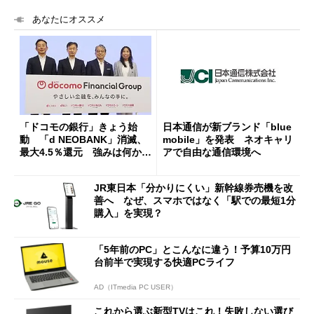
あなたにオススメ
「ドコモの銀行」きょう始
日本通信が新ブランド「blue
動 「d NEOBANK」消滅、
mobile」を発表 ネオキャリ
最大4.5％還元 強みは何か解
アで自由な通信環境へ
説
JR東日本「分かりにくい」新幹線券売機を改
善へ なぜ、スマホではなく「駅での最短1分
購入」を実現？
「5年前のPC」とこんなに違う！予算10万円
台前半で実現する快適PCライフ
AD（ITmedia PC USER）
これから選ぶ新型TVはこれ！失敗しない選び