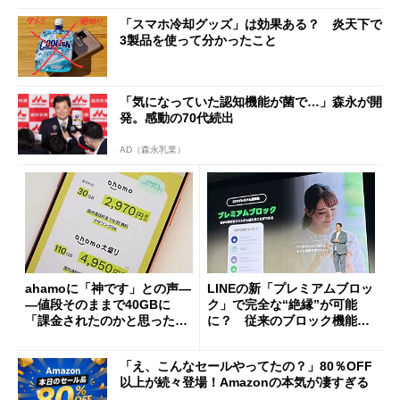
「スマホ冷却グッズ」は効果ある？ 炎天下で
3製品を使って分かったこと
「気になっていた認知機能が菌で…」森永が開
発。感動の70代続出
AD（森永乳業）
ahamoに「神です」との声―
LINEの新「プレミアムブロッ
―値段そのままで40GBに
ク」で完全な“絶縁”が可能
「課金されたのかと思った」
に？ 従来のブロック機能と
と戸惑いも
の決定的な違い
「え、こんなセールやってたの？」80％OFF
以上が続々登場！Amazonの本気が凄すぎる