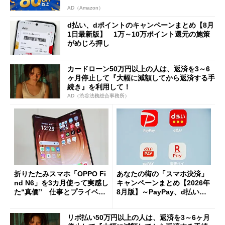
AD（Amazon）
d払い、dポイントのキャンペーンまとめ【8月
1日最新版】 1万～10万ポイント還元の施策
がめじろ押し
カードローン50万円以上の人は、返済を3～6
ヶ月停止して『大幅に減額してから返済する手
続き』を利用して！
AD（渋谷法務総合事務所）
折りたたみスマホ「OPPO Fi
あなたの街の「スマホ決済」
nd N6」を3カ月使って実感し
キャンペーンまとめ【2026年
た“真価” 仕事とプライベー
8月版】～PayPay、d払い、a
トで大活躍
u PAY、楽天ペイ
リボ払い50万円以上の人は、返済を3～6ヶ月