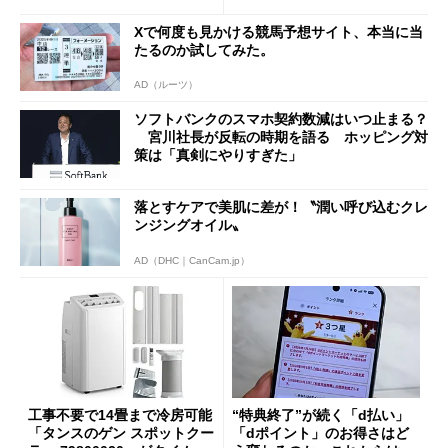
a」も
Xで何度も見かける競馬予想サイト、本当に当
たるのか試してみた。
AD（ルーツ）
ソフトバンクのスマホ契約数減はいつ止まる？
宮川社長が反転の時期を語る ホッピング対
策は「真剣にやりすぎた」
落とすケアで美肌に差が！〝潤い呼び込むクレ
ンジングオイル〟
AD（DHC｜CanCam.jp）
工事不要で14畳まで冷房可能
“特典終了”が続く「d払い」
「タンスのゲン スポットクー
「dポイント」のお得さはど