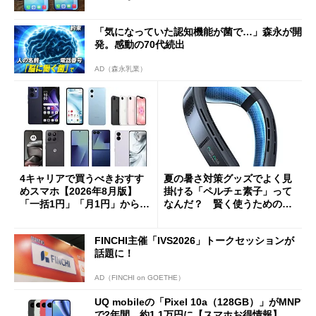
「気になっていた認知機能が菌で…」森永が開
発。感動の70代続出
AD（森永乳業）
4キャリアで買うべきおすす
夏の暑さ対策グッズでよく見
めスマホ【2026年8月版】
掛ける「ペルチェ素子」って
「一括1円」「月1円」からお
なんだ？ 賢く使うための注
得なiPhone／Pixel／Galaxy
意点も
まで
FINCHI主催「IVS2026」トークセッションが
話題に！
AD（FINCHI on GOETHE）
UQ mobileの「Pixel 10a（128GB）」がMNP
で2年間、約1.1万円に【スマホお得情報】