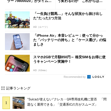
ラー 79800020」がタイムセ
う変わるのか これからは
ールで10％オフの5万3999円
「dカード」の利用が得策？
に
「一生負け競馬…」そんな状況から抜け出し
た”たった1つ方法
AD（ルーツ）
「iPhone Air」本音レビュー：使って分かっ
た「バッテリーの持ち」と「ケース選び」の悩
ましさ
スマホ2GBで月額850円～ 格安SIMをお得に使
うキャンペーン実施中！
AD（IIJmio）
Recommended by
記事ランキング
“Suicaが使えない”クレカ・QR専用改札機に賛否 「問
題なく運用できる」「交通系ICの方がスムーズ」