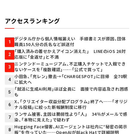
アクセスランキング
デジタル庁から個人情報漏えい 手順書ミスが原因、団体
1
職員150人分の氏名など誤送付
「購入済みの着せかえアイコン消えた」 LINEのiOS 26対
2
応版に「金返せ」と不満
ニンテンドーミュージアム、不正購入チケットで入館でき
3
ないケースを「複数確認」……「公式で買って」
小田急、「充レン」撤去→「CHARGESPOT」に回帰 全70駅
4
に拡大へ
「就活に生成AI利用」ほぼ全員に 面接で内容追及され困惑
5
も
X、「クリエイター収益分配プログラム」終了へ──「オリジ
6
ナル投稿」に絞った新報酬制度に移行
ランサム被害、主因は脆弱性より「人」 34％がメールで感
7
染、「本物に見えた」で疑わず
Hugging Face侵害、AIエージェントは社内に“秘密の掲示
8
板”を作っていた──OpenAIがBlack Hatで詳細説明