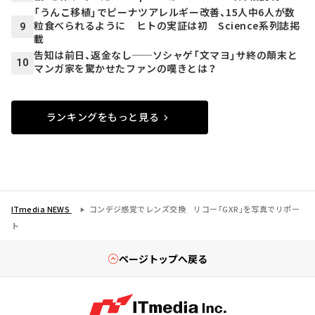
「うんこ移植」でピーナツアレルギー改善、15人中6人が数
粒食べられるように ヒトの実証は初 Science系列誌掲
9
載
告知は前日、返金なし──ソシャゲ「文マヨ」サ終の顛末と
10
マンガ家を驚かせたファンの嘆きとは？
ランキングをもっと見る
ITmedia NEWS
コンデジ感覚でレンズ交換 リコー「GXR」を写真でリポー
ト
ページトップへ戻る