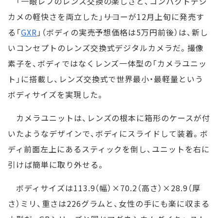
「一眼レフのレンズ交換の楽しさと、コンパクトデジ
カメの軽快さを両立した」――リコーが12月上旬に発売す
る「
GXR
」（ボディの実売予想価格は5万円前後）は、新し
いコンセプトのレンズ交換式デジタルカメラだ。撮像
素子を、ボディではなくレンズ一体型の「カメラユニッ
ト」に搭載し、レンズ交換式で世界最小・最軽量という
ボディサイズを実現した。
カメラユニットは、レンズの根本に箱形のケースが付
いたようなデザインで、ボディにスライドして装着。ボ
ディ前面左上にあるスティックを倒し、ユニットを右に
引けば簡単に取り外せる。
ボディサイズは113.9（幅）×70.2（高さ）×28.9（厚
さ）ミリ、重さは226グラムと、女性の手にも楽に収まる