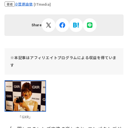
小笠原由依
[ITmedia]
著者
Share
※本記事はアフィリエイトプログラムによる収益を得ていま
す
「GXR」