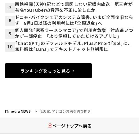
西鉄福岡（天神）駅などで意図しない駅構内放送 第三者が
7
有名YouTuberの音声を不正に流したか
ドコモ・バイクシェアのシステム障害、いまだ全面復旧なら
8
ず 8月1日以降の利用者には「全額返金」へ
個人開発「家系ラーメンマニア」で利用者急増 対応追いつ
9
かず一部停止 「より信頼していただけるアプリに」
「ChatGPT」のデフォルトモデル、PlusとProは「Sol」に、
10
無料版は「Luna」でテキストチャット無制限に
ランキングをもっと見る
ITmedia NEWS
任天堂、マジコン業者を再び提訴
ページトップへ戻る