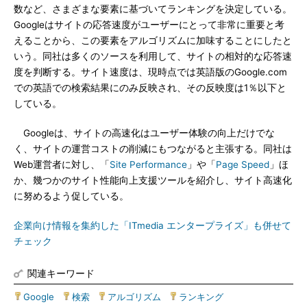
数など、さまざまな要素に基づいてランキングを決定している。
Googleはサイトの応答速度がユーザーにとって非常に重要と考
えることから、この要素をアルゴリズムに加味することにしたと
いう。同社は多くのソースを利用して、サイトの相対的な応答速
度を判断する。サイト速度は、現時点では英語版のGoogle.com
での英語での検索結果にのみ反映され、その反映度は1％以下と
している。
Googleは、サイトの高速化はユーザー体験の向上だけでな
く、サイトの運営コストの削減にもつながると主張する。同社は
Web運営者に対し、「
Site Performance
」や「
Page Speed
」ほ
か、幾つかのサイト性能向上支援ツールを紹介し、サイト高速化
に努めるよう促している。
企業向け情報を集約した「ITmedia エンタープライズ」も併せて
チェック
関連キーワード
Google
|
検索
|
アルゴリズム
|
ランキング
|