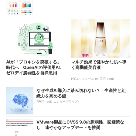
AIが「プロキシを突破する」
マルチ効果で健やかな肌へ導
時代へ OpenAIの評価用AI、
く高機能美容液
ゼロデイ脆弱性を自律悪用
PR(エリクシール on 美的.com)
なぜ生成AI導入に踏み切れない？ 生産性と組
織力を高める鍵
PR(ITmedia エンタープライズ)
VMware製品にCVSS 9.8の脆弱性、回避策な
し 速やかなアップデートを推奨