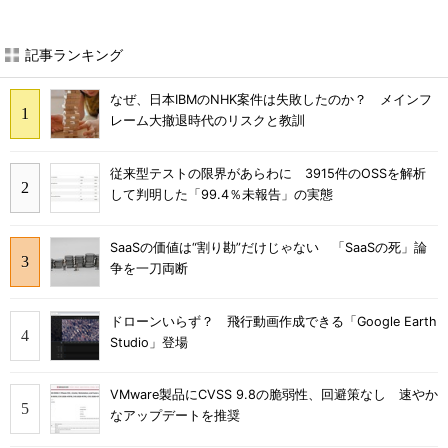
記事ランキング
なぜ、日本IBMのNHK案件は失敗したのか？ メインフ
レーム大撤退時代のリスクと教訓
従来型テストの限界があらわに 3915件のOSSを解析
して判明した「99.4％未報告」の実態
SaaSの価値は“割り勘”だけじゃない 「SaaSの死」論
争を一刀両断
ドローンいらず？ 飛行動画作成できる「Google Earth
Studio」登場
VMware製品にCVSS 9.8の脆弱性、回避策なし 速やか
なアップデートを推奨