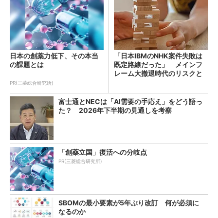
日本の創薬力低下、その本当
「日本IBMのNHK案件失敗は
の課題とは
既定路線だった」 メインフ
レーム大撤退時代のリスクと
教訓
PR(三菱総合研究所)
富士通とNECは「AI需要の手応え」をどう語っ
た？ 2026年下半期の見通しを考察
「創薬立国」復活への分岐点
PR(三菱総合研究所)
SBOMの最小要素が5年ぶり改訂 何が必須に
なるのか