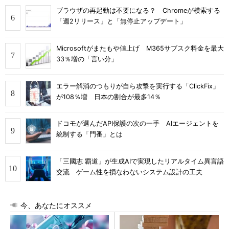
ブラウザの再起動は不要になる？ Chromeが模索する
「週2リリース」と「無停止アップデート」
Microsoftがまたもや値上げ M365サブスク料金を最大
33％増の「言い分」
エラー解消のつもりが自ら攻撃を実行する「ClickFix」
が108％増 日本の割合が最多14％
ドコモが選んだAPI保護の次の一手 AIエージェントを
統制する「門番」とは
「三國志 覇道」が生成AIで実現したリアルタイム異言語
交流 ゲーム性を損なわないシステム設計の工夫
今、あなたにオススメ