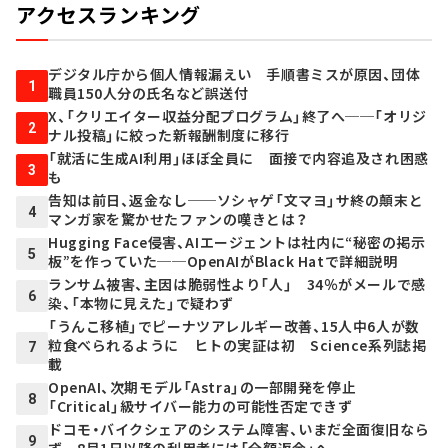
アクセスランキング
デジタル庁から個人情報漏えい 手順書ミスが原因、団体
1
職員150人分の氏名など誤送付
X、「クリエイター収益分配プログラム」終了へ──「オリジ
2
ナル投稿」に絞った新報酬制度に移行
「就活に生成AI利用」ほぼ全員に 面接で内容追及され困惑
3
も
告知は前日、返金なし──ソシャゲ「文マヨ」サ終の顛末と
4
マンガ家を驚かせたファンの嘆きとは？
Hugging Face侵害、AIエージェントは社内に“秘密の掲示
5
板”を作っていた──OpenAIがBlack Hatで詳細説明
ランサム被害、主因は脆弱性より「人」 34％がメールで感
6
染、「本物に見えた」で疑わず
「うんこ移植」でピーナツアレルギー改善、15人中6人が数
粒食べられるように ヒトの実証は初 Science系列誌掲
7
載
OpenAI、次期モデル「Astra」の一部開発を停止
8
「Critical」級サイバー能力の可能性否定できず
ドコモ・バイクシェアのシステム障害、いまだ全面復旧なら
9