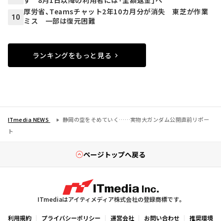
ず 8月1日以降の利用者には「全額返金」へ
厚労省、Teamsチャット2年10カ月分が消失 東芝が作業
10
ミス 一部は復元困難
ランキングをもっと見る
ITmedia NEWS
静岡の空をそめていく……実物大ガンダム公開直前リポー
ト
ページトップへ戻る
ITmediaはアイティメディア株式会社の登録商標です。
利用規約
プライバシーポリシー
運営会社
お問い合わせ
推奨環境