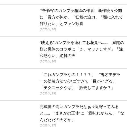
“神作画”のガンプラ箱絵の作者、新作続々公開
に「貴方が神か」「狂気の迫力」「額に入れて
飾りたい」とファン歓喜
(
2025/4/30
)
“映える”ガンプラを連れてお花見へ…… 満開の
桜と機体のコラボに「え、マッチしすぎ」「違
和感ない」絶賛の声
(
2025/4/30
)
「これガンプラなの！！？？」 “鬼才モデラ
ーの塗装方法”がスゴすぎて「目がバグる」
「テクニックやば」「販売してますか？」
(
2025/4/29
)
完成度の高いガンプラだなぁ→近寄ってみる
と…… “まさかの正体”に「意味わからん」「な
んだただの天才か」
(
2025/4/27
)