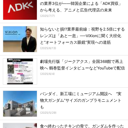
の業界3位が――韓国企業による「ADK買収」
から考える、アニメと広告代理店の未来
(
2025/7/7
)
知らないと損!?業界最前線：視野を2.5倍にする
レンズは「あと一息」──ViXionに聞く大径化
と“オートフォーカス眼鏡”実現への道筋
(
2025/6/13
)
劇場先行版「ジークアクス」全国368館で再上
映へ 鶴巻監督インタビューなどYouTubeで配信
(
2025/6/4
)
バンダイ、新工場にミュージアム開設へ “実
物大ガンダム”サイズのガンプラモニュメント
も
(
2025/5/29
)
食べ終わったチキンの骨で、ガンダムを作った