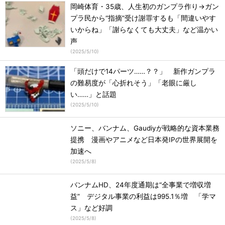
岡崎体育・35歳、人生初のガンプラ作り→ガン
プラ民から“指摘”受け謝罪するも「間違いやす
いからね」「謝らなくても大丈夫」など温かい
声
(
2025/5/10
)
「頭だけで14パーツ……？？」 新作ガンプラ
の難易度が「心折れそう」「老眼に厳し
い……」と話題
(
2025/5/10
)
ソニー、バンナム、Gaudiyが戦略的な資本業務
提携 漫画やアニメなど日本発IPの世界展開を
加速へ
(
2025/5/8
)
バンナムHD、24年度通期は“全事業で増収増
益” デジタル事業の利益は995.1％増 「学マ
ス」など好調
(
2025/5/8
)