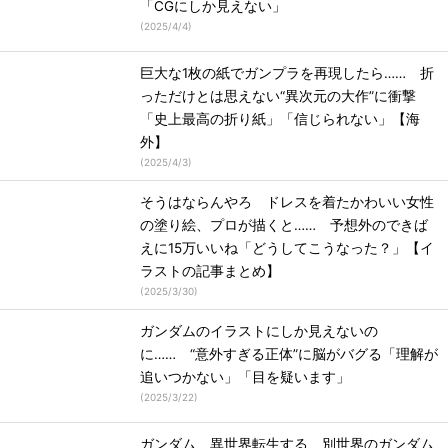
「CGにしか見えない」
(
2025/4/4
)
巨大な1枚の紙でガンプラを再現したら…… 折
っただけとは思えない“異次元の大作”に衝撃
「史上最高の折り紙」「信じられない」【海
外】
(
2025/4/3
)
そうはならんやろ ドレスを着たかわいい女性
の塗り絵、プロが描くと…… 予想外のできば
えに15万いいね「どうしてこうなった？」【イ
ラストの記事まとめ】
(
2025/3/30
)
ガンダムのイラストにしか見えないの
に…… “意外すぎる正体”に脳がバグる「理解が
追いつかない」「目を疑います」
(
2025/3/22
)
ガンダム、異世界転生する 別世界のガンダム