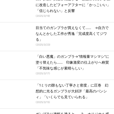
に改造したビフォーアフターに「かっこいい」
「信じられない」と反響
(
2025/3/19
)
目当てのガンプラが買えなくて…… →自力で
なんとかした工作が秀逸「完成度高くてジワ
る」
(
2025/3/23
)
「白い悪魔」のガンプラ→“情報量マシマシ”に
塗り替えたら…… 印象激変の仕上がりへ称賛
「不気味な感じが素晴らしい」
(
2025/3/17
)
「1ミリの隙もない丁寧さと密度」に圧巻 幻
想的に光るガンプラが大好評「最高のバンシ
ィ」「いくらでも見ていられる」
(
2025/3/15
)