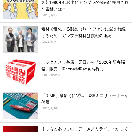
ズ】1980年代後半にガンプラの関節に採用され
た素材とは？
(
2026/1/15
)
素材で進化する製品（1）：ファンに愛され続
けるため、ガンプラ材料は挑戦の連続
(
2026/1/14
)
ビックカメラ各店、元日から「2026年新春福
箱」販売 iPhoneやiPadもお得に
(
2025/12/26
)
「DIME」最新号に“赤い”USBミニリューターが
付属
(
2025/7/16
)
まつもとあつしの「アニメノミライ」：かつて