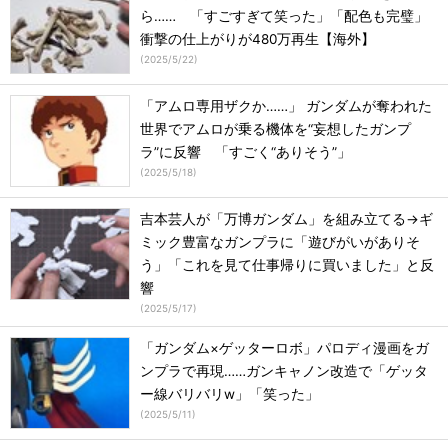
ら…… 「すごすぎて笑った」「配色も完璧」
衝撃の仕上がりが480万再生【海外】
(
2025/5/22
)
「アムロ専用ザクか……」 ガンダムが奪われた
世界でアムロが乗る機体を“妄想したガンプ
ラ”に反響 「すごく“ありそう”」
(
2025/5/18
)
吉本芸人が「万博ガンダム」を組み立てる→ギ
ミック豊富なガンプラに「遊びがいがありそ
う」「これを見て仕事帰りに買いました」と反
響
(
2025/5/17
)
「ガンダム×ゲッターロボ」パロディ漫画をガ
ンプラで再現……ガンキャノン改造で「ゲッタ
ー線バリバリw」「笑った」
(
2025/5/11
)