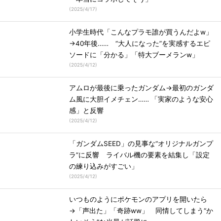
(
2025/4/17
)
小学生時代「こんなプラモ誰が買うんだよw」
→40年後…… “大人になった”を実感するエピ
ソードに「分かる」「特大ブーメランw」
(
2025/4/12
)
アムロが最後に乗ったガンダム→最初のガンダ
ム風に大胆イメチェン…… 「実家のような安心
感」と反響
(
2025/4/12
)
「ガンダムSEED」の見事な“オリジナルガンプ
ラ”に反響 ライバル機の要素を結集し「設定
の練り込みがすごい」
(
2025/4/12
)
いつものようにポケモンのアプリを開いたら
→「声出た」「奇跡ww」 同情してしまう“か