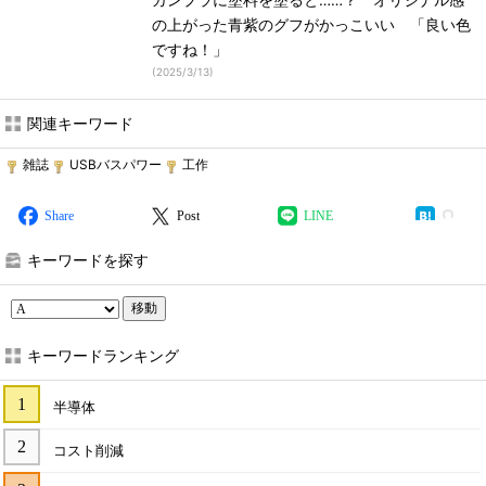
ガンプラに塗料を塗ると……？ オリジナル感
の上がった青紫のグフがかっこいい 「良い色
ですね！」
(
2025/3/13
)
関連キーワード
雑誌
USBバスパワー
工作
Share
Post
LINE
キーワードを探す
移動
キーワードランキング
半導体
コスト削減