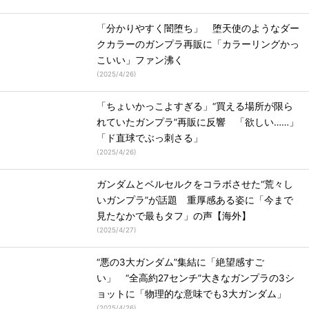
「分かりやすく闇堕ち」 堕天使のようなダー
クカラーのガンプラ再販に「カラーリングかっ
こいい」ファン沸く
(
2025/4/26
)
「ちょいかっこよすぎる」“買える場所が限ら
れていたガンプラ”再販に反響 「欲しい……」
「ド直球でぶっ刺さる」
(
2025/4/26
)
ガンダムとベルセルクをコラボさせた“荒々し
いガンプラ”が話題 重厚感ある姿に「今まで
見たなかで最もタフ」の声【海外】
(
2025/4/27
)
“悪の3大ガンダム”集結に「絶望感すご
い」 “全高約27センチ”大きなガンプラの3シ
ョットに「物理的な意味でも3大ガンダム」
(
2025/4/26
)