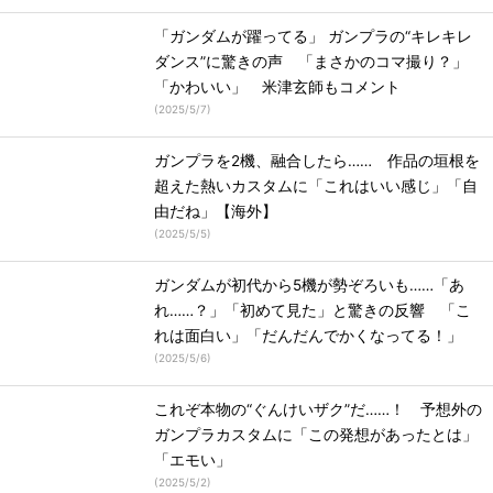
「ガンダムが躍ってる」 ガンプラの“キレキレ
ダンス”に驚きの声 「まさかのコマ撮り？」
「かわいい」 米津玄師もコメント
(
2025/5/7
)
ガンプラを2機、融合したら…… 作品の垣根を
超えた熱いカスタムに「これはいい感じ」「自
由だね」【海外】
(
2025/5/5
)
ガンダムが初代から5機が勢ぞろいも……「あ
れ……？」「初めて見た」と驚きの反響 「こ
れは面白い」「だんだんでかくなってる！」
(
2025/5/6
)
これぞ本物の“ぐんけいザク”だ……！ 予想外の
ガンプラカスタムに「この発想があったとは」
「エモい」
(
2025/5/2
)