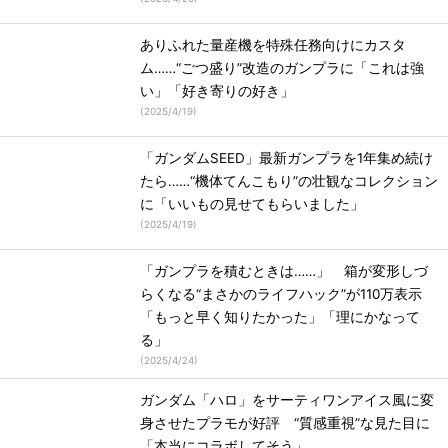
ありふれた量産機を特殊任務向けにカスタ
ム……“ごつ盛り”改造のガンプラに「これは強
い」「好き寄りの好き」
(
2025/4/19
)
「ガンダムSEED」最新ガンプラを1年集め続け
たら……“機体てんこもり”の壮観なコレクション
に「いいもの見せてもらいました」
(
2025/4/19
)
「ガンプラを積むときは……」 箱が変形しづ
らくなる“まさかのライフハック”が110万表示
「もっと早く知りたかった」「理にかなって
る」
(
2025/4/24
)
ガンダム「ハロ」をサーティワンアイス風に変
身させたプラモが好評 “質感重視”な見た目に
「本当にコラボしてそう」