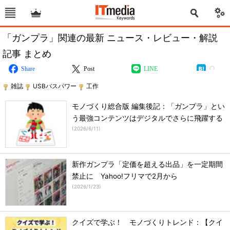
「ガンプラ」関連の最新 ニュース・レビュー・解説
記事 まとめ
Share
Post
LINE
雑誌
USBバスパワー
工作
モノづくり総合版 編集後記：「ガンプラ」とい
う最強コンテンツはデジタルでさらに飛躍する
(
2026/6/11
)
新作ガンプラ「定価を超える出品」を一定期間
禁止に Yahoo!フリマで2月から
(
2026/1/23
)
クイズで学ぶ！ モノづくりトレンド：【クイ