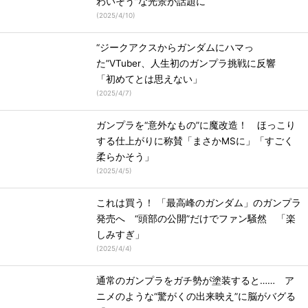
わいそう”な光景が話題に
(
2025/4/10
)
“ジークアクスからガンダムにハマっ
た”VTuber、人生初のガンプラ挑戦に反響
「初めてとは思えない」
(
2025/4/7
)
ガンプラを“意外なもの”に魔改造！ ほっこり
する仕上がりに称賛「まさかMSに」「すごく
柔らかそう」
(
2025/4/5
)
これは買う！ 「最高峰のガンダム」のガンプラ
発売へ “頭部の公開”だけでファン騒然 「楽
しみすぎ」
(
2025/4/4
)
通常のガンプラをガチ勢が塗装すると…… ア
ニメのような“驚がくの出来映え”に脳がバグる