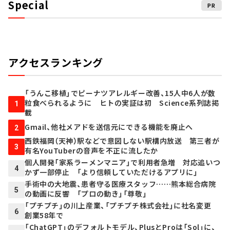
Special
PR
アクセスランキング
「うんこ移植」でピーナツアレルギー改善、15人中6人が数
粒食べられるように ヒトの実証は初 Science系列誌掲
1
載
Gmail、他社メアドを送信元にできる機能を廃止へ
2
西鉄福岡（天神）駅などで意図しない駅構内放送 第三者が
3
有名YouTuberの音声を不正に流したか
個人開発「家系ラーメンマニア」で利用者急増 対応追いつ
4
かず一部停止 「より信頼していただけるアプリに」
手術中の大地震、患者守る医療スタッフ……熊本総合病院
5
の動画に反響 「プロの動き」「尊敬」
「プチプチ」の川上産業、「プチプチ株式会社」に社名変更
6
創業58年で
「ChatGPT」のデフォルトモデル、PlusとProは「Sol」に、