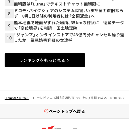
7
無料版は「Luna」でテキストチャット無制限に
ドコモ・バイクシェアのシステム障害、いまだ全面復旧なら
8
ず 8月1日以降の利用者には「全額返金」へ
熊本地震で地面がずれた場所、35kmの線状に 衛星データ
9
で「変位境界」を判読 国土地理院
「ジャンプ」オンラインストアで43億円分キャンセル繰り返
10
したか 業務妨害容疑の女逮捕
ランキングをもっと見る
ITmedia NEWS
テレビアニメ版「銀河鉄道999」を5夜連続で放送 NHK BS2
ページトップへ戻る