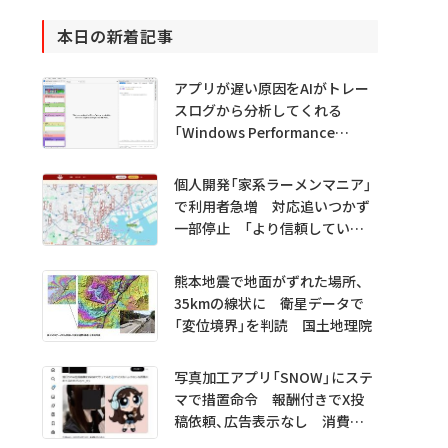
本日の新着記事
アプリが遅い原因をAIがトレー
スログから分析してくれる
「Windows Performance
Analyzer MCP」 Microsoftが
プレビュー公開
個人開発「家系ラーメンマニア」
で利用者急増 対応追いつかず
一部停止 「より信頼していた
だけるアプリに」
熊本地震で地面がずれた場所、
35kmの線状に 衛星データで
「変位境界」を判読 国土地理院
写真加工アプリ「SNOW」にステ
マで措置命令 報酬付きでX投
稿依頼、広告表示なし 消費者
庁