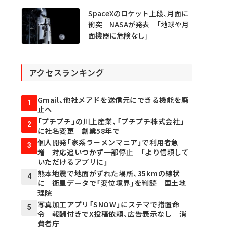
SpaceXのロケット上段、月面に
衝突 NASAが発表 「地球や月
面機器に危険なし」
アクセスランキング
Gmail、他社メアドを送信元にできる機能を廃
1
止へ
「プチプチ」の川上産業、「プチプチ株式会社」
2
に社名変更 創業58年で
個人開発「家系ラーメンマニア」で利用者急
3
増 対応追いつかず一部停止 「より信頼して
いただけるアプリに」
熊本地震で地面がずれた場所、35kmの線状
4
に 衛星データで「変位境界」を判読 国土地
理院
写真加工アプリ「SNOW」にステマで措置命
5
令 報酬付きでX投稿依頼、広告表示なし 消
費者庁