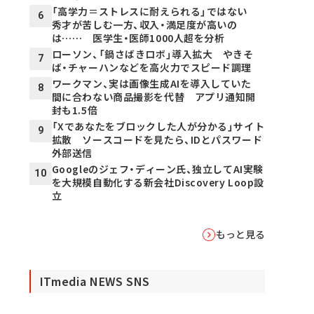
「高学力＝ストレスに耐えられる」ではない
6
秀才が苦しむ一方、収入・満足度が高いの
は…… 医学生・医師1000人超を分析
ローソン、「鍋さばきロボ」導入拡大 やきそ
7
ば・チャーハンなどを高火力でスピード調理
ワークマン、実は画像生成AIを導入していた
8
間に合わない商品撮影を代替 アプリ通知開
封も1.5倍
「Xであなたをブロックした人が分かる」サイト
9
拡散 ソースコードを見たら、IDとパスワード
外部送信
Googleのジェフ・ディーン氏、独立してAI実験
10
を大規模自動化する新会社Discovery Loop設
立
もっと見る
ITmedia NEWS SNS