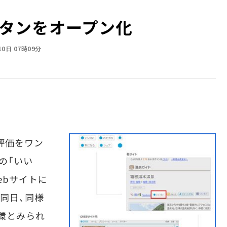
」ボタンをオープン化
10日 07時09分
評価をワン
の「いい
ebサイトに
同日、同様
一環とみられ