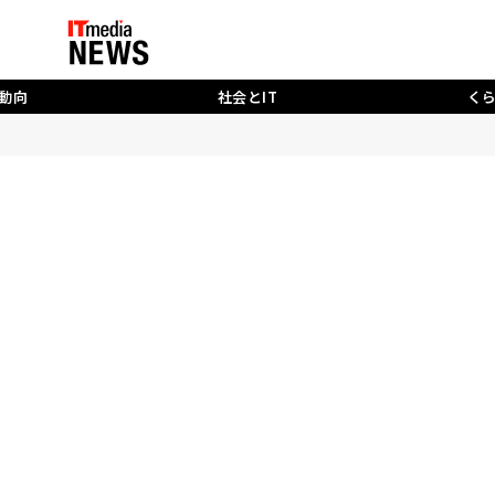
動向
社会とIT
く