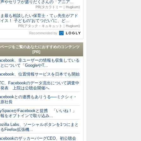
声やセリフが盛りだくさんの「アニア...
PR(タカラトミー｜Hugkum)
いま最も相談したい保育士・てぃ先生がアド
イス！ 子どもの“おてつだい”に、ど...
PR(アタック・キュキュット｜Hugkum)
Recommended by
のページをご覧のあなたにおすすめのコンテンツ
[PR]
acebook、非ユーザーの情報も収集している
とについて「GoogleやT...
acebook、位置情報サービスを日本でも開始
TC、Facebookのデータ流出について調査中
と発表 上院は公聴会開催へ
acebookとの連携もありうる──ミクシィ・
笠原社長
ySpaceがFacebookと提携 「いいね！」
報をオプトインで取り込み...
ozilla Labs、ソーシャルボタンを1つにまと
るFirefox拡張機...
acebookのザッカーバーグCEO、初公聴会