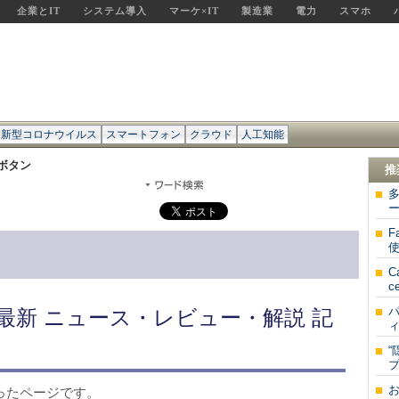
企業とIT
システム導入
マーケ×IT
製造業
電力
スマホ
新型コロナウイルス
スマートフォン
クラウド
人工知能
eボタン
推
多
ー
F
C
c
の最新 ニュース・レビュー・解説 記
“
まったページです。