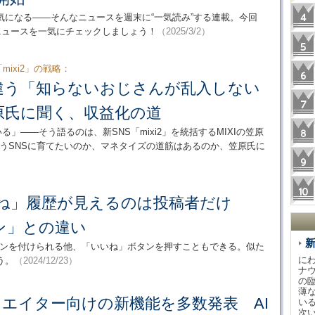
になる――そんなニュースを週末に“一気読み”する連載。今回
ニュースを一気にチェックしましょう！
（2025/3/2）
mixi2」の戦略：
Xと違う「知らないおじさんが乱入しない
原氏に聞く、収益化の道
」――そう語るのは、新SNS「mixi2」を統括するMIXIの笠原
ういうSNSに育てたいのか、マネタイズの道筋はあるのか、笠原氏に
いいね」履歴が見えるのは投稿者だけ
ン」との違い
イコンを付けられる他、「いいね」ボタンを押すこともできる。似た
に
う。
（2024/12/23）
ナ
の
薄
、クリエイター向けの新機能を多数発表 AI
い
次