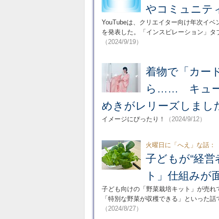
やコミュニテ
YouTubeは、クリエイター向け年次イベン
を発表した。「インスピレーション」タ
（2024/9/19）
着物で「カー
ら…… キュ
めきがレリーズしまし
イメージにぴったり！
（2024/9/12）
火曜日に「へえ」な話：
子どもが“経営
ト」仕組みが
子ども向けの「野菜栽培キット」が売れ
「特別な野菜が収穫できる」といった話
（2024/8/27）