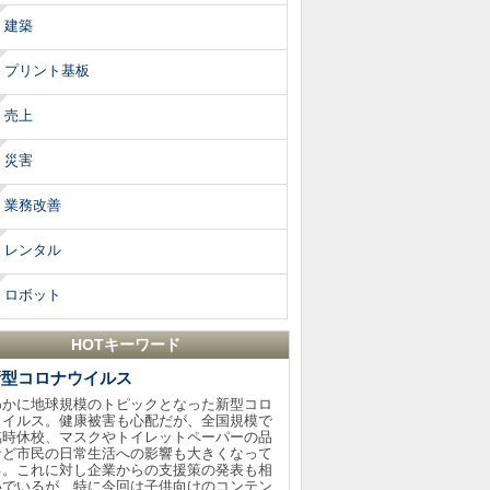
建築
プリント基板
売上
災害
業務改善
レンタル
ロボット
HOTキーワード
新型コロナウイルス
わかに地球規模のトピックとなった新型コロ
ウイルス。健康被害も心配だが、全国規模で
臨時休校、マスクやトイレットペーパーの品
など市民の日常生活への影響も大きくなって
る。これに対し企業からの支援策の発表も相
いでいるが、特に今回は子供向けのコンテン