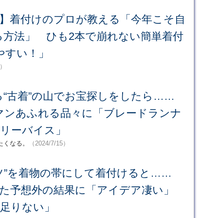
る】着付けのプロが教える「今年こそ自
る方法」 ひも2本で崩れない簡単着付
やすい！」
8）
る“古着”の山でお宝探しをしたら……
マンあふれる品々に「ブレードランナ
のリーバイス」
たくなる。
（2024/7/15）
ャツ”を着物の帯にして着付けると……
れた予想外の結果に「アイデア凄い」
ゃ足りない」