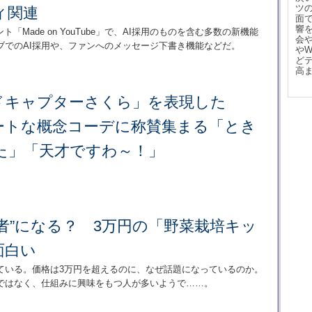
ツ
ィ関連
面
響
ト「Made on YouTube」で、AI採用のものを含む多数の新機能
会
ブでのAI採用や、ファンへのメッセージ下書き機能などだ。
や
ど
高
ドキャプターさくら」を表現した
ートな概念コーデに称賛集まる「とき
た」「天才ですわ～！」
者”になる？ 3万円の「野菜栽培キッ
面白い
ている。価格は3万円を超えるのに、なぜ話題になっているのか。
ではなく、仕組みに興味をもつ人が多いようで……。