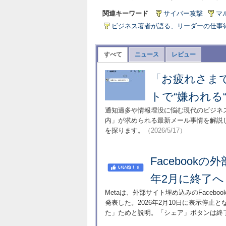
関連キーワード
サイバー攻撃
マ
ビジネス著者が語る、リーダーの仕事
すべて
ニュース
レビュー
「お疲れさま
トで“嫌われる
通知過多や情報埋没に悩む現代のビジネ
内」が求められる最新メール事情を解説
を探ります。
（2026/5/17）
Facebook
年2月に終了へ
Metaは、外部サイト埋め込みのFace
発表した。2026年2月10日に表示停止
た」ためと説明。「シェア」ボタンは終