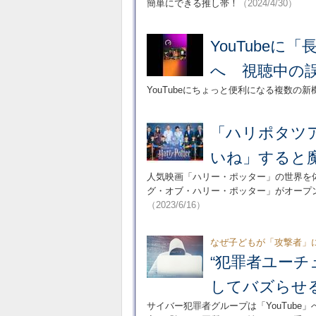
簡単にできる推し帯！
（2024/4/30）
YouTube
へ 視聴中の
YouTubeにちょっと便利になる複数の
「ハリポタツア
いね」すると
人気映画「ハリー・ポッター」の世界を体
グ・オブ・ハリー・ポッター」がオープン。
（2023/6/16）
なぜ子どもが「攻撃者」
“犯罪者ユーチ
してバズらせ
サイバー犯罪者グループは「YouTub