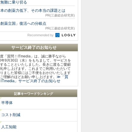
を無難に乗り切る
日本の創薬力低下、その本当の課題とは
PR(三菱総合研究所)
「創薬立国」復活への分岐点
PR(三菱総合研究所)
Recommended by
サービス終了のお知らせ
度「質問！ITmedia」は、誠に勝手ながら
20年9月30日（水）をもちまして、サービスを
することといたしました。長きに渡るご愛顧
礼申し上げます。これまでご利用いただいて
りました皆様にはご不便をおかけいたします
≫「質
ご理解のほどお願い申し上げます。
ITmedia」サービス終了のお知らせ
記事キーワードランキング
半導体
コスト削減
人工知能