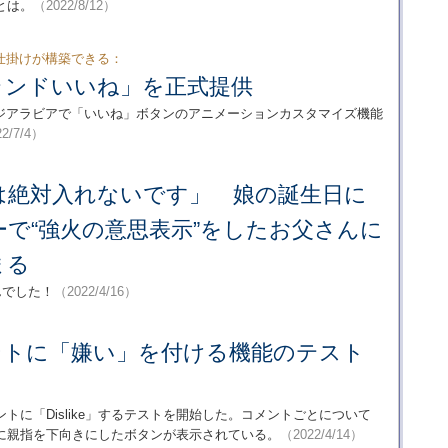
とは。
（2022/8/12）
仕掛けが構築できる：
「ブランドいいね」を正式提供
ジアラビアで「いいね」ボタンのアニメーションカスタマイズ機能
2/7/4）
は絶対入れないです」 娘の誕生日に
で“強火の意思表示”をしたお父さんに
まる
んでした！
（2022/4/16）
コメントに「嫌い」を付ける機能のテスト
ントに「Dislike」するテストを開始した。コメントごとについて
に親指を下向きにしたボタンが表示されている。
（2022/4/14）