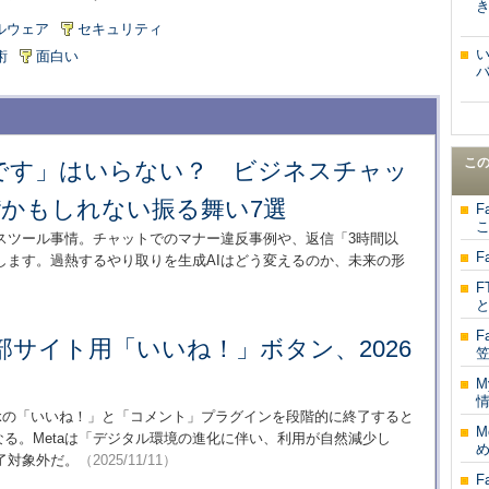
き
ルウェア
セキュリティ
術
面白い
バ
こ
です」はいらない？ ビジネスチャッ
“かもしれない振る舞い7選
F
こ
スツール事情。チャットでのマナー違反事例や、返信「3時間以
F
します。過熱するやり取りを生成AIはどう変えるのか、未来の形
F
F
の外部サイト用「いいね！」ボタン、2026
M
情
bookの「いいね！」と「コメント」プラグインを段階的に終了すると
M
となる。Metaは「デジタル環境の進化に伴い、利用が自然減少し
め
了対象外だ。
（2025/11/11）
F