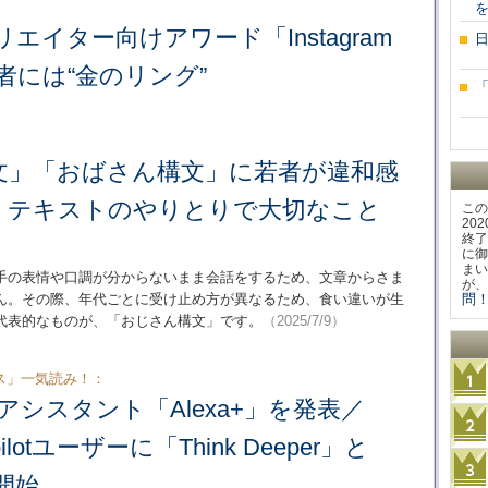
でクリエイター向けアワード「Instagram
賞者には“金のリング”
文」「おばさん構文」に若者が違和感
 テキストのやりとりで大切なこと
この
20
終了
に御
まい
手の表情や口調が分からないまま会話をするため、文章からさま
が、
ん。その際、年代ごとに受け止め方が異なるため、食い違いが生
問！
代表的なものが、「おじさん構文」です。
（2025/7/9）
ス」一気読み！：
AIアシスタント「Alexa+」を発表／
opilotユーザーに「Think Deeper」と
開始