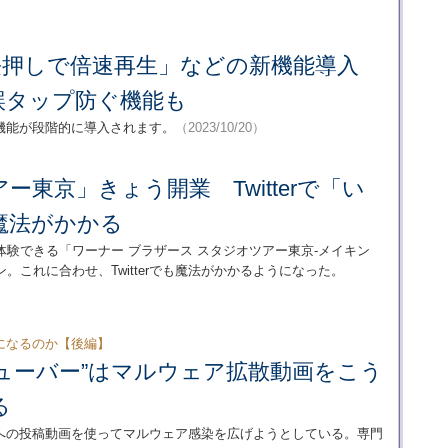
に「長押しで倍速再生」などの新機能導入
誤タップ防ぐ機能も
新機能が段階的に導入されます。
（2023/10/20）
ー東京」きょう開業 Twitterで「い
魔法がかかる
験できる「ワーナー ブラザース スタジオツアー東京-メイキン
これに合わせ、Twitterでも魔法がかかるようになった。
になるのか【後編】
ューバー”はマルウェア拡散動画をこう
る
e」への投稿動画を使ってマルウェア感染を広げようとしている。専門