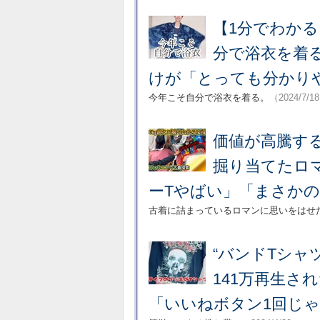
【1分でわか
分で浴衣を着
けが「とっても分かり
今年こそ自分で浴衣を着る。
（2024/7/1
価値が高騰す
掘り当てたロ
ーTやばい」「まさか
古着に詰まっているロマンに思いをはせ
“バンドTシ
141万再生さ
「いいねボタン1回じ