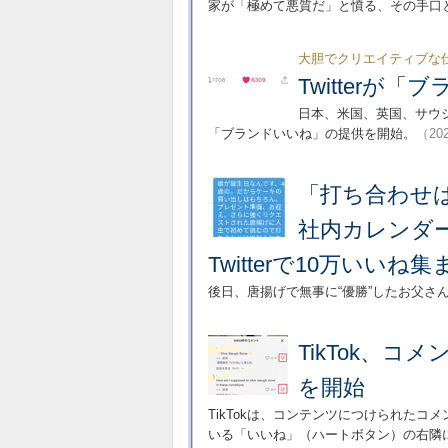
家が「極めて悪質だ」と憤る、その手口
大胆でクリエイティブな
Twitterが
日本、米国、英国、サウ
「ブランドいいね」の提供を開始。
（202
「打ち合わせ
社内カレンダー
Twitterで10万いいね集
後日、唐揚げで無事に“優勝”したお父さ
TikTok、
を開始
TikTokは、コンテンツにつけられたコメ
いる「いいね」（ハートボタン）の右隣