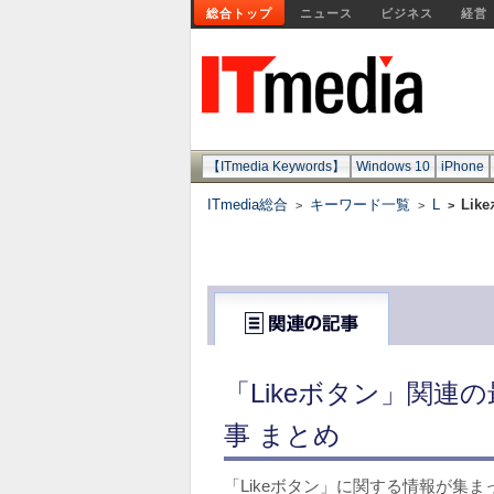
総合トップ
ニュース
ビジネス
経営
【ITmedia Keywords】
Windows 10
iPhone
ITmedia総合
キーワード一覧
L
Lik
>
>
>
「Likeボタン」関連
事 まとめ
「Likeボタン」に関する情報が集