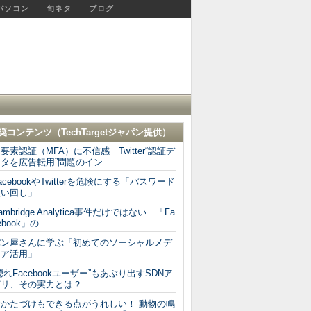
パソコン
旬ネタ
ブログ
奨コンテンツ（
TechTargetジャパン
提供）
要素認証（MFA）に不信感 Twitter“認証デ
タを広告転用”問題のイン...
acebookやTwitterを危険にする「パスワード
使い回し」
ambridge Analytica事件だけではない 「Fa
ebook」の...
パン屋さんに学ぶ「初めてのソーシャルメデ
ィア活用」
隠れFacebookユーザー”もあぶり出すSDNア
プリ、その実力とは？
おかたづけもできる点がうれしい！ 動物の鳴