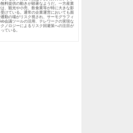
の無料提供の動きが顕著なようだ。一方産業
では、観光や小売、飲食業等が特に大きな影
を受けている。通常の企業運営においても面
や通勤の場がリスク視され、サーモグラフィ
Web会議ツールの活用、テレワークの実現な
テクノロジーによるリスク回避策への注目が
まっている。