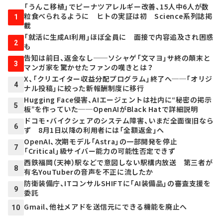
「うんこ移植」でピーナツアレルギー改善、15人中6人が数
粒食べられるように ヒトの実証は初 Science系列誌掲
1
載
「就活に生成AI利用」ほぼ全員に 面接で内容追及され困惑
2
も
告知は前日、返金なし──ソシャゲ「文マヨ」サ終の顛末と
3
マンガ家を驚かせたファンの嘆きとは？
X、「クリエイター収益分配プログラム」終了へ──「オリジ
4
ナル投稿」に絞った新報酬制度に移行
Hugging Face侵害、AIエージェントは社内に“秘密の掲示
5
板”を作っていた──OpenAIがBlack Hatで詳細説明
ドコモ・バイクシェアのシステム障害、いまだ全面復旧なら
6
ず 8月1日以降の利用者には「全額返金」へ
OpenAI、次期モデル「Astra」の一部開発を停止
7
「Critical」級サイバー能力の可能性否定できず
西鉄福岡（天神）駅などで意図しない駅構内放送 第三者が
8
有名YouTuberの音声を不正に流したか
防衛装備庁、ITコンサルSHIFTに「AI装備品」の審査支援を
9
委託
Gmail、他社メアドを送信元にできる機能を廃止へ
10