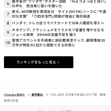
農水省の“クソダサ”ポスター話題 「AIよりよっぽど良い」
6
の声も 担当者に狙いを聞いた
東大、60代教授を懲戒処分 サイトのHTMLソースに“不適
7
切な言葉” 「六四天安門」問題が理由と毎日報道
バンダイ、トレカ巡りマイナカードでの本人確認を導入へ
8
キオクシア、フラッシュメモリでメモリ容量を増やせるモ
9
ジュール発表 DRAMの容量不足を補う
管理アカウントを手順書に誤記載――東芝テック、顧客情報38
10
万件が特定の1社から閲覧できる状態に
ランキングをもっと見る
ITmedia NEWS
業界動向
「3DS」翌日、任天堂の株価は10％下落 関連
銘柄も急落