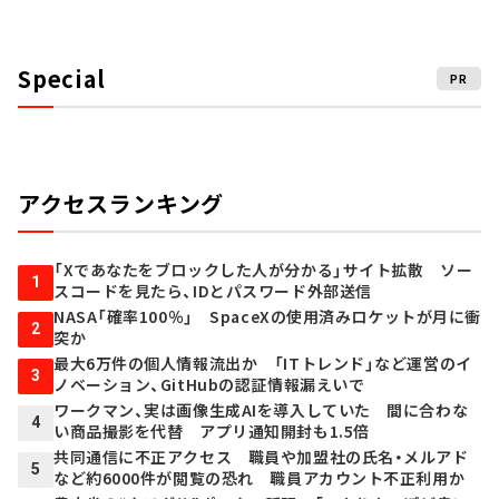
Special
PR
アクセスランキング
「Xであなたをブロックした人が分かる」サイト拡散 ソー
1
スコードを見たら、IDとパスワード外部送信
NASA「確率100％」 SpaceXの使用済みロケットが月に衝
2
突か
最大6万件の個人情報流出か 「ITトレンド」など運営のイ
3
ノベーション、GitHubの認証情報漏えいで
ワークマン、実は画像生成AIを導入していた 間に合わな
4
い商品撮影を代替 アプリ通知開封も1.5倍
共同通信に不正アクセス 職員や加盟社の氏名・メルアド
5
など約6000件が閲覧の恐れ 職員アカウント不正利用か