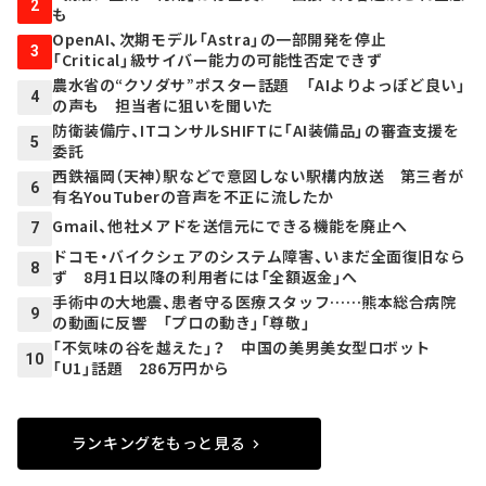
2
も
OpenAI、次期モデル「Astra」の一部開発を停止
3
「Critical」級サイバー能力の可能性否定できず
農水省の“クソダサ”ポスター話題 「AIよりよっぽど良い」
4
の声も 担当者に狙いを聞いた
防衛装備庁、ITコンサルSHIFTに「AI装備品」の審査支援を
5
委託
西鉄福岡（天神）駅などで意図しない駅構内放送 第三者が
6
有名YouTuberの音声を不正に流したか
Gmail、他社メアドを送信元にできる機能を廃止へ
7
ドコモ・バイクシェアのシステム障害、いまだ全面復旧なら
8
ず 8月1日以降の利用者には「全額返金」へ
手術中の大地震、患者守る医療スタッフ……熊本総合病院
9
の動画に反響 「プロの動き」「尊敬」
「不気味の谷を越えた」？ 中国の美男美女型ロボット
10
「U1」話題 286万円から
ランキングをもっと見る