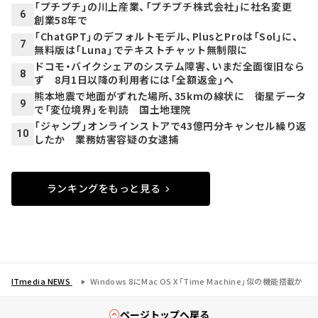
「プチプチ」の川上産業、「プチプチ株式会社」に社名変更
6
創業58年で
「ChatGPT」のデフォルトモデル、PlusとProは「Sol」に、
7
無料版は「Luna」でテキストチャット無制限に
ドコモ・バイクシェアのシステム障害、いまだ全面復旧なら
8
ず 8月1日以降の利用者には「全額返金」へ
熊本地震で地面がずれた場所、35kmの線状に 衛星データ
9
で「変位境界」を判読 国土地理院
「ジャンプ」オンラインストアで43億円分キャンセル繰り返
10
したか 業務妨害容疑の女逮捕
ランキングをもっと見る
ITmedia NEWS
Windows 8にMac OS X「Time Machine」似の機能搭載か
ページトップへ戻る