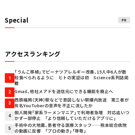
Special
PR
アクセスランキング
「うんこ移植」でピーナツアレルギー改善、15人中6人が数
粒食べられるように ヒトの実証は初 Science系列誌掲
1
載
Gmail、他社メアドを送信元にできる機能を廃止へ
2
西鉄福岡（天神）駅などで意図しない駅構内放送 第三者が
3
有名YouTuberの音声を不正に流したか
個人開発「家系ラーメンマニア」で利用者急増 対応追いつ
4
かず一部停止 「より信頼していただけるアプリに」
手術中の大地震、患者守る医療スタッフ……熊本総合病院
5
の動画に反響 「プロの動き」「尊敬」