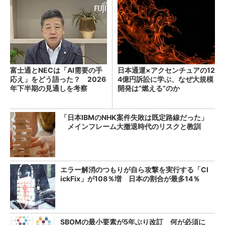
富士通とNECは「AI需要の手
日本通運×アクセンチュアの12
応え」をどう語った？ 2026
4億円訴訟に学ぶ、なぜ大規模
年下半期の見通しを考察
開発は“燃える”のか
「日本IBMのNHK案件失敗は既定路線だった」
メインフレーム大撤退時代のリスクと教訓
エラー解消のつもりが自ら攻撃を実行する「Cl
ickFix」が108％増 日本の割合が最多14％
SBOMの最小要素が5年ぶり改訂 何が必須に