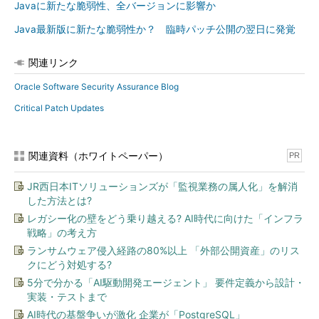
Javaに新たな脆弱性、全バージョンに影響か
Java最新版に新たな脆弱性か？ 臨時パッチ公開の翌日に発覚
関連リンク
Oracle Software Security Assurance Blog
Critical Patch Updates
関連資料（ホワイトペーパー）
PR
JR西日本ITソリューションズが「監視業務の属人化」を解消
した方法とは?
レガシー化の壁をどう乗り越える? AI時代に向けた「インフラ
戦略」の考え方
ランサムウェア侵入経路の80%以上 「外部公開資産」のリス
クにどう対処する?
5分で分かる「AI駆動開発エージェント」 要件定義から設計・
実装・テストまで
AI時代の基盤争いが激化 企業が「PostgreSQL」