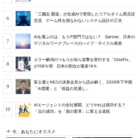
「三國志 覇道」が生成AIで実現したリアルタイム異言語
交流 ゲーム性を損なわないシステム設計の工夫
AIを選ぶのは、もうIT部門ではない？ Gartner、日本の
デジタルワークプレースのハイプ・サイクル発表
エラー解消のつもりが自ら攻撃を実行する「ClickFix」
が108％増 日本の割合が最多14％
富士通とNECの決算会見から読み解く、2026年下半期
「AI需要」と「収益の見通し」
AIエージェントの全社展開、どうやれば成功する？
「点の成功」を「面の変革」に変える道筋
今、あなたにオススメ