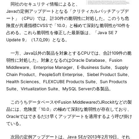
同社のセキュリティ情報によると、
Javaの定例アップデートとなる「クリティカルパッチアップデ
ート」（CPU）では、計30件の脆弱性に対処した。このうち危
険度が共通指標CVSSで「10.0」と極めて深刻な脆弱性が10件を
占める。これら脆弱性を修正した最新版は、「Java SE 7
Update 9」（1.7.0_09）となる。
一方、Java以外の製品を対象とするCPUでは、合計109件の脆
弱性に対処した。対象となるのはOracle Database、Fusion
Middleware、Enterprise Manager、E-Business Suite、Supply
Chain Product、PeopleSoft Enterprise、Siebel Product Suite、
Health Sciences、FLEXCUBE Products Suite、Sun Products
Suite、Virtualization Suite、MySQL Serverの各製品。
このうちデータベースやFusion MiddlewareのJRockitなどの製
品には、危険度「10.0」の極めて深刻な脆弱性が存在しており、
Oracleではできるだけ早くアップデートを適用するよう呼び掛け
ている。
次回の定例アップデートは、Java SEが2013年2月19日、それ