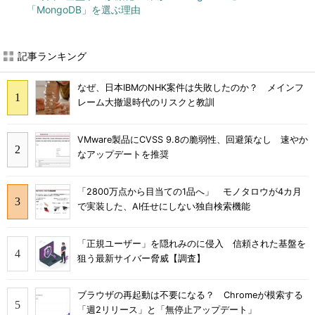
「MongoDB」を選ぶ理由
記事ランキング
なぜ、日本IBMのNHK案件は失敗したのか？ メインフ
レーム大撤退時代のリスクと教訓
VMware製品にCVSS 9.8の脆弱性、回避策なし 速やか
なアップデートを推奨
「2800万点から目当ての1品へ」 モノタロウが4カ月
で実装した、AI任せにしない独自検索機能
「正規ユーザー」を隠れみのに侵入 信頼された基盤を
狙う最新サイバー脅威【調査】
ブラウザの再起動は不要になる？ Chromeが模索する
「週2リリース」と「無停止アップデート」