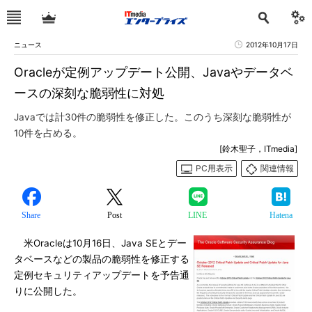
ニュース
2012年10月17日
Oracleが定例アップデート公開、Javaやデータベ
ースの深刻な脆弱性に対処
Javaでは計30件の脆弱性を修正した。このうち深刻な脆弱性が
10件を占める。
[鈴木聖子，ITmedia]
PC用表示
関連情報
Share
Post
LINE
Hatena
米Oracleは10月16日、Java SEとデー
タベースなどの製品の脆弱性を修正する
定例セキュリティアップデートを予告通
りに公開した。