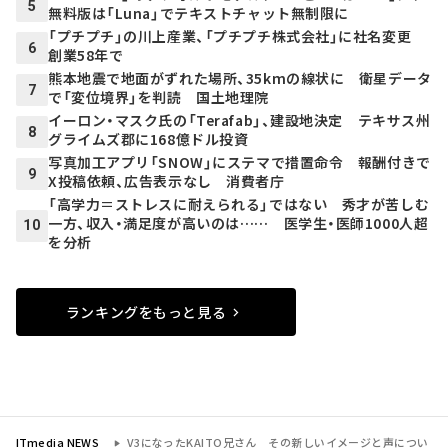
5
無料版は「Luna」でテキストチャット無制限に
「プチプチ」の川上産業、「プチプチ株式会社」に社名変更
6
創業58年で
熊本地震で地面がずれた場所、35kmの線状に 衛星データ
7
で「変位境界」を判読 国土地理院
イーロン・マスク氏の「Terafab」、建設地決定 テキサス州
8
グライムズ郡に168億ドル投資
写真加工アプリ「SNOW」にステマで措置命令 報酬付きで
9
X投稿依頼、広告表示なし 消費者庁
「高学力＝ストレスに耐えられる」ではない 秀才が苦しむ
一方、収入・満足度が高いのは…… 医学生・医師1000人超
10
を分析
ランキングをもっと見る
ITmedia NEWS
V3になったKAITO兄さん その新しいイメージと声につい