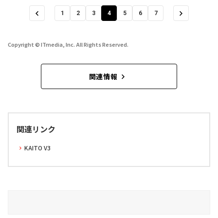
1
2
3
4
5
6
7
Copyright © ITmedia, Inc. All Rights Reserved.
関連情報
関連リンク
KAITO V3