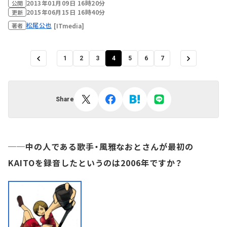
2013年01月09日 16時20分
公開
2015年06月15日 16時40分
更新
松尾公也
[ITmedia]
著者
1
2
3
4
5
6
7
Share
──中の人である歌手・風雅なおとさんが最初の
KAITOを録音したというのは2006年ですか？