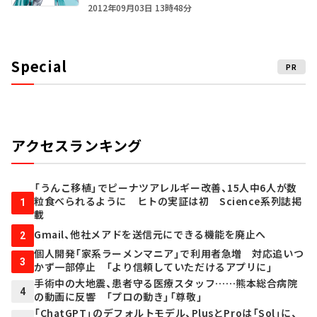
2012年09月03日 13時48分
Special
PR
アクセスランキング
「うんこ移植」でピーナツアレルギー改善、15人中6人が数
粒食べられるように ヒトの実証は初 Science系列誌掲
1
載
Gmail、他社メアドを送信元にできる機能を廃止へ
2
個人開発「家系ラーメンマニア」で利用者急増 対応追いつ
3
かず一部停止 「より信頼していただけるアプリに」
手術中の大地震、患者守る医療スタッフ……熊本総合病院
4
の動画に反響 「プロの動き」「尊敬」
「ChatGPT」のデフォルトモデル、PlusとProは「Sol」に、