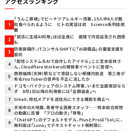
アクセスランキング
「うんこ移植」でピーナツアレルギー改善、15人中6人が数
粒食べられるように ヒトの実証は初 Science系列誌掲
1
載
「就活に生成AI利用」ほぼ全員に 面接で内容追及され困惑
2
も
防衛装備庁、ITコンサルSHIFTに「AI装備品」の審査支援を
3
委託
「配信システムをAIで自作したアイドル」こと宮本佳林さ
4
ん、Cloudflare Workersの開発者イベントに登壇へ
西鉄福岡（天神）駅などで意図しない駅構内放送 第三者が
5
有名YouTuberの音声を不正に流したか
ドコモ・バイクシェアのシステム障害、いまだ全面復旧なら
6
ず 8月1日以降の利用者には「全額返金」へ
Gmail、他社メアドを送信元にできる機能を廃止へ
7
手術中の大地震、患者守る医療スタッフ……熊本総合病院
8
の動画に反響 「プロの動き」「尊敬」
「ChatGPT」のデフォルトモデル、PlusとProは「Sol」に、
9
無料版は「Luna」でテキストチャット無制限に