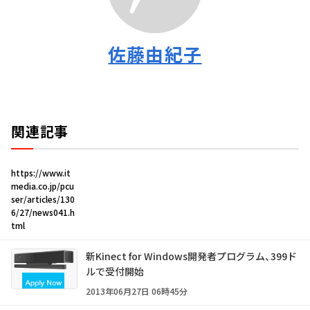
佐藤由紀子
関連記事
https://www.it
media.co.jp/pcu
ser/articles/130
6/27/news041.h
tml
新Kinect for Windows開発者プログラム、399ド
ルで受付開始
2013年06月27日 06時45分