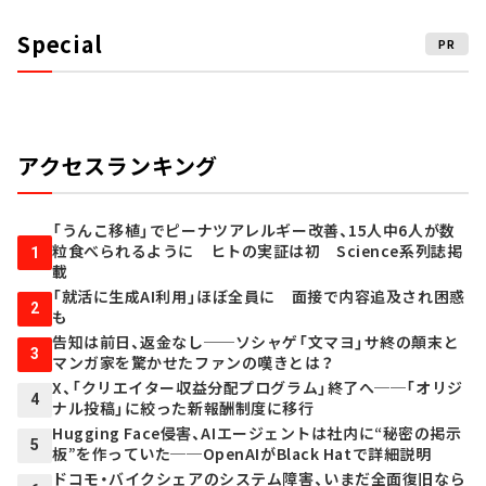
Special
PR
アクセスランキング
「うんこ移植」でピーナツアレルギー改善、15人中6人が数
粒食べられるように ヒトの実証は初 Science系列誌掲
1
載
「就活に生成AI利用」ほぼ全員に 面接で内容追及され困惑
2
も
告知は前日、返金なし──ソシャゲ「文マヨ」サ終の顛末と
3
マンガ家を驚かせたファンの嘆きとは？
X、「クリエイター収益分配プログラム」終了へ──「オリジ
4
ナル投稿」に絞った新報酬制度に移行
Hugging Face侵害、AIエージェントは社内に“秘密の掲示
5
板”を作っていた──OpenAIがBlack Hatで詳細説明
ドコモ・バイクシェアのシステム障害、いまだ全面復旧なら