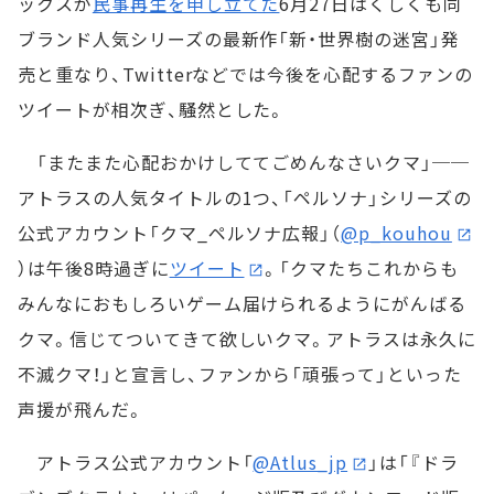
ックスが
民事再生を申し立てた
6月27日はくしくも同
ブランド人気シリーズの最新作「新・世界樹の迷宮」発
売と重なり、Twitterなどでは今後を心配するファンの
ツイートが相次ぎ、騒然とした。
「またまた心配おかけしててごめんなさいクマ」──
アトラスの人気タイトルの1つ、「ペルソナ」シリーズの
公式アカウント「クマ_ペルソナ広報」（
@p_kouhou
）は午後8時過ぎに
ツイート
。「クマたちこれからも
みんなにおもしろいゲーム届けられるようにがんばる
クマ。信じてついてきて欲しいクマ。アトラスは永久に
不滅クマ！」と宣言し、ファンから「頑張って」といった
声援が飛んだ。
アトラス公式アカウント「
@Atlus_jp
」は「『ドラ