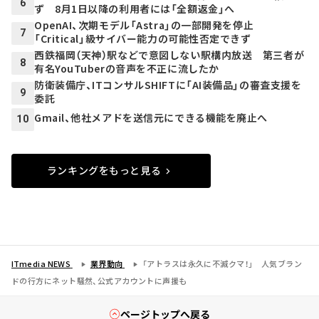
6
ず 8月1日以降の利用者には「全額返金」へ
OpenAI、次期モデル「Astra」の一部開発を停止
7
「Critical」級サイバー能力の可能性否定できず
西鉄福岡（天神）駅などで意図しない駅構内放送 第三者が
8
有名YouTuberの音声を不正に流したか
防衛装備庁、ITコンサルSHIFTに「AI装備品」の審査支援を
9
委託
Gmail、他社メアドを送信元にできる機能を廃止へ
10
ランキングをもっと見る
ITmedia NEWS
業界動向
「アトラスは永久に不滅クマ！」 人気ブラン
ドの行方にネット騒然、公式アカウントに声援も
ページトップへ戻る