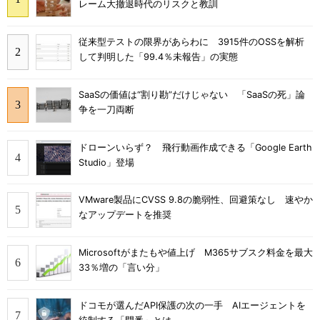
レーム大撤退時代のリスクと教訓
従来型テストの限界があらわに 3915件のOSSを解析
して判明した「99.4％未報告」の実態
SaaSの価値は“割り勘”だけじゃない 「SaaSの死」論
争を一刀両断
ドローンいらず？ 飛行動画作成できる「Google Earth
Studio」登場
VMware製品にCVSS 9.8の脆弱性、回避策なし 速やか
なアップデートを推奨
Microsoftがまたもや値上げ M365サブスク料金を最大
33％増の「言い分」
ドコモが選んだAPI保護の次の一手 AIエージェントを