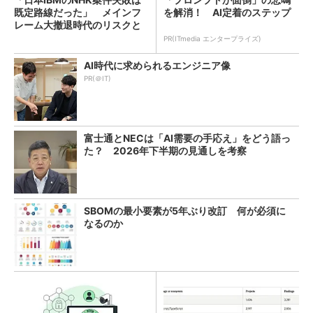
既定路線だった」 メインフ
を解消！ AI定着のステップ
レーム大撤退時代のリスクと
教訓
PR(ITmedia エンタープライズ)
AI時代に求められるエンジニア像
PR(＠IT)
富士通とNECは「AI需要の手応え」をどう語っ
た？ 2026年下半期の見通しを考察
SBOMの最小要素が5年ぶり改訂 何が必須に
なるのか