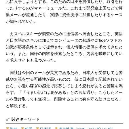
元に入手しようとする。このための口座を提供したり、取引を行
ったりするのがマネーミュールだ。これまで開発途上国などで募
集メールが流通したり、実際に資金洗浄に加担したりするケース
が知られていた。
カスペルスキーが調査のために送信者へ照会したところ、英語
と日本語のスキルに加えてコンピュータの知識やOfficeソフトの
知識が応募条件として提示され、個人情報の提供を求めてきたと
いう。また、同様の内容を検索したところ、内容を曖昧にしてい
る求人サイトも見つかった。
同社は今回のメールが英文であるため、日本人が受信しても警
戒や無視をする可能性が高いものの、仮に日本語で記載されてい
たら、小遣い稼ぎの感覚で応募してしまう恐れがあると警鐘を鳴
らす。「『うまい話には裏がある』との言葉通り、こうしたメー
ルを受け取っても無視し、削除することは身を守る助けになる」
と解説する。
関連キーワード