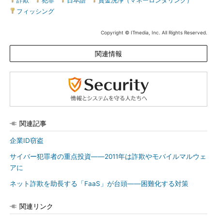
詐欺
|
犯罪
|
日本語
|
資金洗浄（マネーロンダリング）
|
フィッシング
Copyright © ITmedia, Inc. All Rights Reserved.
関連情報
関連記事
企業ID窃盗
サイバー犯罪者の重点投資――2011年は詐欺やモバイルマルウェ
アに
ネット詐欺を助長する「FaaS」が台頭――困難化する対策
関連リンク