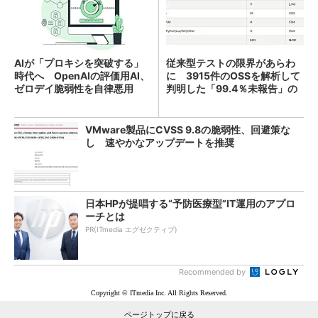
AIが「プロキシを突破する」
従来型テストの限界があらわ
時代へ OpenAIの評価用AI、
に 3915件のOSSを解析して
ゼロデイ脆弱性を自律悪用
判明した「99.4％未報告」の
実態
VMware製品にCVSS 9.8の脆弱性、回避策な
し 速やかなアップデートを推奨
日本HPが提唱する“予防医療型”IT運用のアプロ
ーチとは
PR(ITmedia エグゼクティブ)
Recommended by
Copyright © ITmedia Inc. All Rights Reserved.
ページトップに戻る