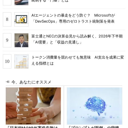
統制する「門番」とは
AIエージェントの暴走をどう防ぐ？ Microsoftが
「DevSecOps」専用のゼロトラスト統制策を発表
富士通とNECの決算会見から読み解く、2026年下半期
「AI需要」と「収益の見通し」
トークン消費量を競わせても無意味 AI支出を成果に変
える指標とは
今、あなたにオススメ
「日本IBMのNHK案件失敗は
「プロンプトが面倒」の悲鳴