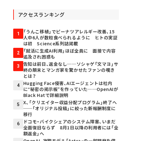
アクセスランキング
「うんこ移植」でピーナツアレルギー改善、15
1
人中6人が数粒食べられるように ヒトの実証
は初 Science系列誌掲載
「就活に生成AI利用」ほぼ全員に 面接で内容
2
追及され困惑も
告知は前日、返金なし──ソシャゲ「文マヨ」サ
3
終の顛末とマンガ家を驚かせたファンの嘆き
とは？
Hugging Face侵害、AIエージェントは社内
4
に“秘密の掲示板”を作っていた──OpenAIが
Black Hatで詳細説明
X、「クリエイター収益分配プログラム」終了へ
5
──「オリジナル投稿」に絞った新報酬制度に
移行
ドコモ・バイクシェアのシステム障害、いまだ
6
全面復旧ならず 8月1日以降の利用者には「全
額返金」へ
OpenAI、次期モデル「Astra」の一部開発を停