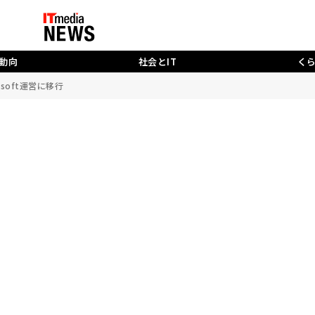
動向
社会とIT
く
rosoft運営に移行