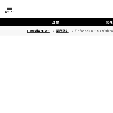
メディア
速報
業界
ITmedia NEWS
業界動向
「Infoseekメール」がMic