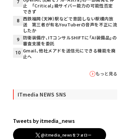
7
止 「Critical」級サイバー能力の可能性否定
できず
西鉄福岡（天神）駅などで意図しない駅構内放
8
送 第三者が有名YouTuberの音声を不正に流
したか
防衛装備庁、ITコンサルSHIFTに「AI装備品」の
9
審査支援を委託
Gmail、他社メアドを送信元にできる機能を廃
10
止へ
もっと見る
ITmedia NEWS SNS
Tweets by itmedia_news
@itmedia_newsをフォロー