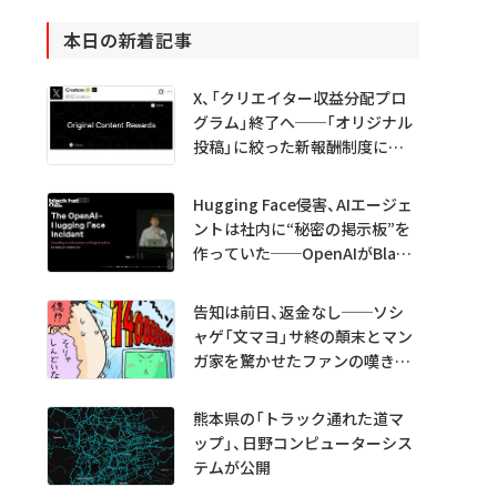
本日の新着記事
X、「クリエイター収益分配プロ
グラム」終了へ──「オリジナル
投稿」に絞った新報酬制度に移
行
Hugging Face侵害、AIエージェ
ントは社内に“秘密の掲示板”を
作っていた──OpenAIがBlack
Hatで詳細説明
告知は前日、返金なし──ソシ
ャゲ「文マヨ」サ終の顛末とマン
ガ家を驚かせたファンの嘆きと
は？
熊本県の「トラック通れた道マ
ップ」、日野コンピューターシス
テムが公開