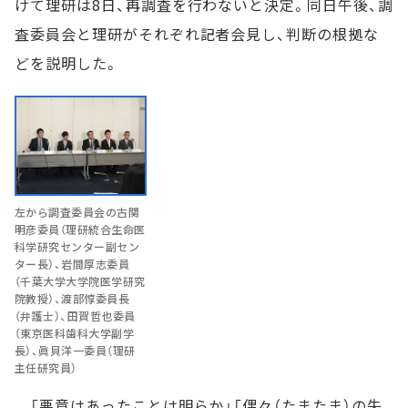
けて理研は8日、再調査を行わないと決定。同日午後、調
査委員会と理研がそれぞれ記者会見し、判断の根拠な
どを説明した。
左から調査委員会の古関
明彦委員（理研統合生命医
科学研究センター副セン
ター長）、岩間厚志委員
（千葉大学大学院医学研究
院教授）、渡部惇委員長
（弁護士）、田賀哲也委員
（東京医科歯科大学副学
長）、眞貝洋一委員（理研
主任研究員）
「悪意はあったことは明らか」「偶々（たまたま）の失