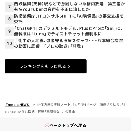
西鉄福岡（天神）駅などで意図しない駅構内放送 第三者が
7
有名YouTuberの音声を不正に流したか
防衛装備庁、ITコンサルSHIFTに「AI装備品」の審査支援を
8
委託
「ChatGPT」のデフォルトモデル、PlusとProは「Sol」に、
9
無料版は「Luna」でテキストチャット無制限に
手術中の大地震、患者守る医療スタッフ……熊本総合病院
10
の動画に反響 「プロの動き」「尊敬」
ランキングをもっと見る
ITmedia NEWS
小保方氏の実験ノート、8カ月で4ページ 画像切り貼り、「S
cience」からも指摘 理研「再調査なし」の理由
ページトップへ戻る