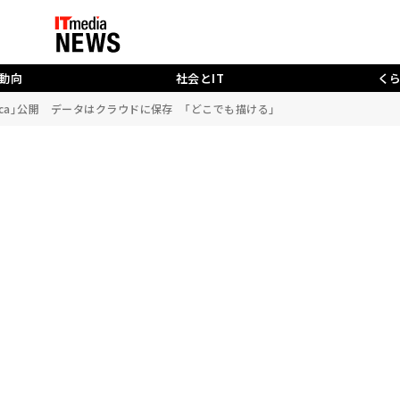
動向
社会とIT
く
paca」公開 データはクラウドに保存 「どこでも描ける」