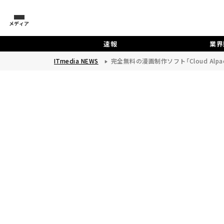
メディア
速報
業界
ITmedia NEWS
完全無料の漫画制作ソフト「Cloud Al