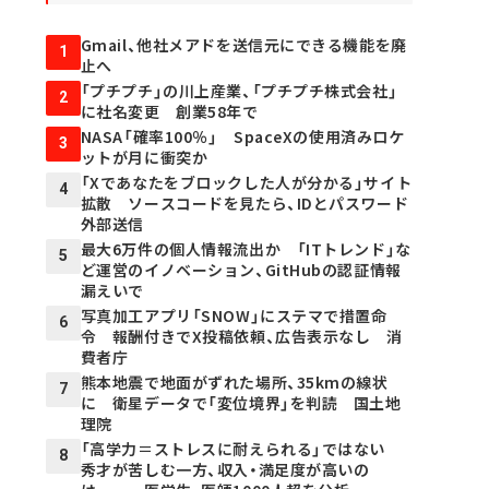
Gmail、他社メアドを送信元にできる機能を廃
1
止へ
「プチプチ」の川上産業、「プチプチ株式会社」
2
に社名変更 創業58年で
NASA「確率100％」 SpaceXの使用済みロケ
3
ットが月に衝突か
「Xであなたをブロックした人が分かる」サイト
4
拡散 ソースコードを見たら、IDとパスワード
外部送信
最大6万件の個人情報流出か 「ITトレンド」な
5
ど運営のイノベーション、GitHubの認証情報
漏えいで
写真加工アプリ「SNOW」にステマで措置命
6
令 報酬付きでX投稿依頼、広告表示なし 消
費者庁
熊本地震で地面がずれた場所、35kmの線状
7
に 衛星データで「変位境界」を判読 国土地
理院
「高学力＝ストレスに耐えられる」ではない
8
秀才が苦しむ一方、収入・満足度が高いの