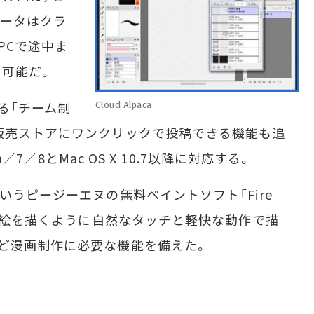
データはクラ
PCで途中ま
も可能だ。
Cloud Alpaca
る「チーム制
販売ストアにワンクリックで投稿できる機能も追
a／7／8とMac OS X 10.7以降に対応する。
うピージーエヌの無料ペイントソフト「Fire
紙に絵を描くように自然なタッチと軽快な動作で描
ど漫画制作に必要な機能を備えた。