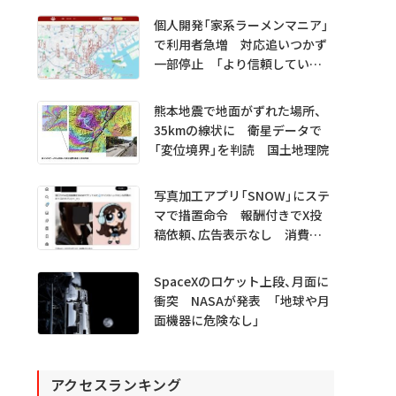
プレビュー公開
個人開発「家系ラーメンマニア」
で利用者急増 対応追いつかず
一部停止 「より信頼していた
だけるアプリに」
熊本地震で地面がずれた場所、
35kmの線状に 衛星データで
「変位境界」を判読 国土地理院
写真加工アプリ「SNOW」にステ
マで措置命令 報酬付きでX投
稿依頼、広告表示なし 消費者
庁
SpaceXのロケット上段、月面に
衝突 NASAが発表 「地球や月
面機器に危険なし」
アクセスランキング