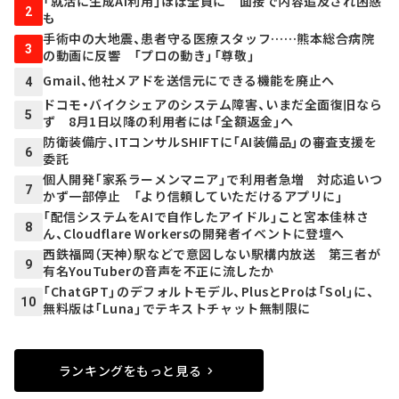
「就活に生成AI利用」ほぼ全員に 面接で内容追及され困惑
2
も
手術中の大地震、患者守る医療スタッフ……熊本総合病院
3
の動画に反響 「プロの動き」「尊敬」
Gmail、他社メアドを送信元にできる機能を廃止へ
4
ドコモ・バイクシェアのシステム障害、いまだ全面復旧なら
5
ず 8月1日以降の利用者には「全額返金」へ
防衛装備庁、ITコンサルSHIFTに「AI装備品」の審査支援を
6
委託
個人開発「家系ラーメンマニア」で利用者急増 対応追いつ
7
かず一部停止 「より信頼していただけるアプリに」
「配信システムをAIで自作したアイドル」こと宮本佳林さ
8
ん、Cloudflare Workersの開発者イベントに登壇へ
西鉄福岡（天神）駅などで意図しない駅構内放送 第三者が
9
有名YouTuberの音声を不正に流したか
「ChatGPT」のデフォルトモデル、PlusとProは「Sol」に、
10
無料版は「Luna」でテキストチャット無制限に
ランキングをもっと見る