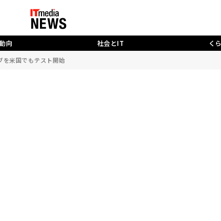
動向
社会とIT
く
」タブを米国でもテスト開始