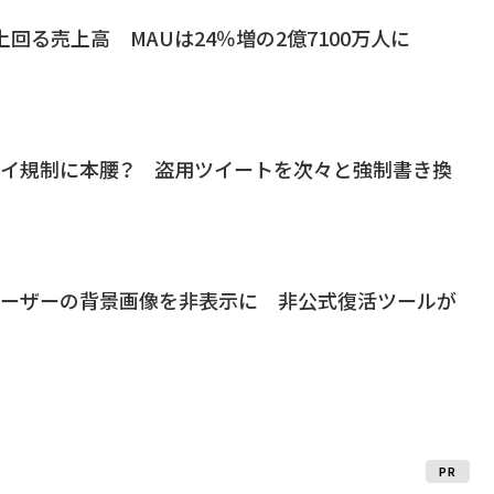
想を上回る売上高 MAUは24％増の2億7100万人に
パクツイ規制に本腰？ 盗用ツイートを次々と強制書き換
突然ユーザーの背景画像を非表示に 非公式復活ツールが
PR