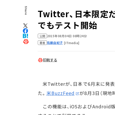
Share
Twitter、日本限
でもテスト開始
2015年08月04日 08時24分
公開
佐藤由紀子
[ITmedia]
著者
印刷する
米Twitterが、日本で6月末に
た。
米BuzzFeed
が8月3日（現地
この機能は、iOSおよびAndro