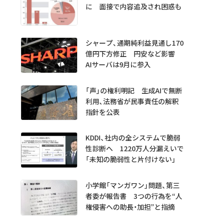
に 面接で内容追及され困惑も
シャープ、通期純利益見通し170
億円下方修正 円安など影響
AIサーバは9月に参入
「声」の権利明記 生成AIで無断
利用、法務省が民事責任の解釈
指針を公表
KDDI、社内の全システムで脆弱
性診断へ 1220万人分漏えいで
「未知の脆弱性と片付けない」
小学館「マンガワン」問題、第三
者委が報告書 3つの行為を“人
権侵害への助長・加担”と指摘