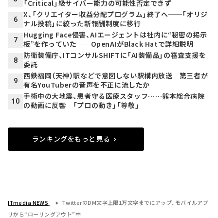
「Critical」級サイバー能力の可能性否定できず
X、「クリエイター収益分配プログラム」終了へ──「オリジ
6
ナル投稿」に絞った新報酬制度に移行
Hugging Face侵害、AIエージェントは社内に“秘密の掲示
7
板”を作っていた──OpenAIがBlack Hatで詳細説明
防衛装備庁、ITコンサルSHIFTに「AI装備品」の審査支援を
8
委託
西鉄福岡（天神）駅などで意図しない駅構内放送 第三者が
9
有名YouTuberの音声を不正に流したか
手術中の大地震、患者守る医療スタッフ……熊本総合病院
10
の動画に反響 「プロの動き」「尊敬」
ランキングをもっと見る
ITmedia NEWS
TwitterのDM文字上限1万文字までにアップ、モバイルアプ
リから“ローリングアウト”中