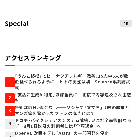
Special
PR
アクセスランキング
「うんこ移植」でピーナツアレルギー改善、15人中6人が数
粒食べられるように ヒトの実証は初 Science系列誌掲
1
載
「就活に生成AI利用」ほぼ全員に 面接で内容追及され困惑
2
も
告知は前日、返金なし──ソシャゲ「文マヨ」サ終の顛末と
3
マンガ家を驚かせたファンの嘆きとは？
ドコモ・バイクシェアのシステム障害、いまだ全面復旧なら
4
ず 8月1日以降の利用者には「全額返金」へ
OpenAI、次期モデル「Astra」の一部開発を停止
5