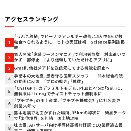
アクセスランキング
「うんこ移植」でピーナツアレルギー改善、15人中6人が数
粒食べられるように ヒトの実証は初 Science系列誌掲
1
載
個人開発「家系ラーメンマニア」で利用者急増 対応追いつ
2
かず一部停止 「より信頼していただけるアプリに」
Gmail、他社メアドを送信元にできる機能を廃止へ
3
手術中の大地震、患者守る医療スタッフ……熊本総合病院
4
の動画に反響 「プロの動き」「尊敬」
「ChatGPT」のデフォルトモデル、PlusとProは「Sol」に、
5
無料版は「Luna」でテキストチャット無制限に
「プチプチ」の川上産業、「プチプチ株式会社」に社名変更
6
創業58年で
熊本地震で地面がずれた場所、35kmの線状に 衛星データ
7
で「変位境界」を判読 国土地理院
味の素、AI・サーバ向け半導体基板材好調で1Q業績過去最
8
高に 通期上方修正