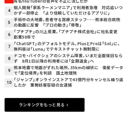
有名YouTuberの音声を不正に流したか
個人開発「家系ラーメンマニア」で利用者急増 対応追いつ
4
かず一部停止 「より信頼していただけるアプリに」
手術中の大地震、患者守る医療スタッフ……熊本総合病院
5
の動画に反響 「プロの動き」「尊敬」
「プチプチ」の川上産業、「プチプチ株式会社」に社名変更
6
創業58年で
「ChatGPT」のデフォルトモデル、PlusとProは「Sol」に、
7
無料版は「Luna」でテキストチャット無制限に
ドコモ・バイクシェアのシステム障害、いまだ全面復旧なら
8
ず 8月1日以降の利用者には「全額返金」へ
熊本地震で地面がずれた場所、35kmの線状に 衛星データ
9
で「変位境界」を判読 国土地理院
「ジャンプ」オンラインストアで43億円分キャンセル繰り返
10
したか 業務妨害容疑の女逮捕
ランキングをもっと見る