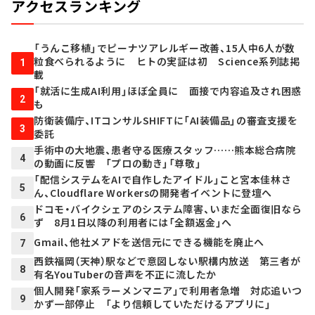
アクセスランキング
「うんこ移植」でピーナツアレルギー改善、15人中6人が数
粒食べられるように ヒトの実証は初 Science系列誌掲
1
載
「就活に生成AI利用」ほぼ全員に 面接で内容追及され困惑
2
も
防衛装備庁、ITコンサルSHIFTに「AI装備品」の審査支援を
3
委託
手術中の大地震、患者守る医療スタッフ……熊本総合病院
4
の動画に反響 「プロの動き」「尊敬」
「配信システムをAIで自作したアイドル」こと宮本佳林さ
5
ん、Cloudflare Workersの開発者イベントに登壇へ
ドコモ・バイクシェアのシステム障害、いまだ全面復旧なら
6
ず 8月1日以降の利用者には「全額返金」へ
Gmail、他社メアドを送信元にできる機能を廃止へ
7
西鉄福岡（天神）駅などで意図しない駅構内放送 第三者が
8
有名YouTuberの音声を不正に流したか
個人開発「家系ラーメンマニア」で利用者急増 対応追いつ
9
かず一部停止 「より信頼していただけるアプリに」