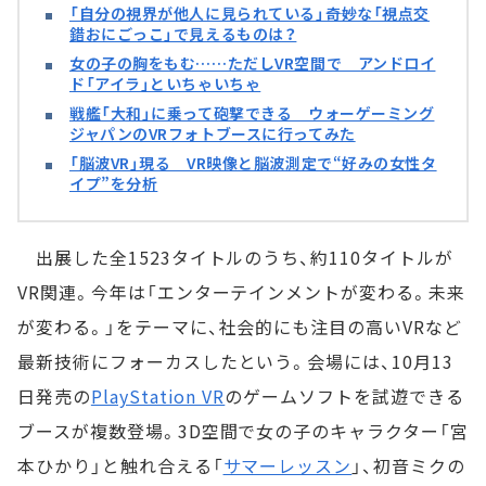
「自分の視界が他人に見られている」――奇妙な「視点交
錯おにごっこ」で見えるものは？
女の子の胸をもむ……ただしVR空間で アンドロイ
ド「アイラ」といちゃいちゃ
戦艦「大和」に乗って砲撃できる ウォーゲーミング
ジャパンのVRフォトブースに行ってみた
「脳波VR」現る VR映像と脳波測定で“好みの女性タ
イプ”を分析
出展した全1523タイトルのうち、約110タイトルが
VR関連。今年は「エンターテインメントが変わる。未来
が変わる。」をテーマに、社会的にも注目の高いVRなど
最新技術にフォーカスしたという。会場には、10月13
日発売の
PlayStation VR
のゲームソフトを試遊できる
ブースが複数登場。3D空間で女の子のキャラクター「宮
本ひかり」と触れ合える「
サマーレッスン
」、初音ミクの