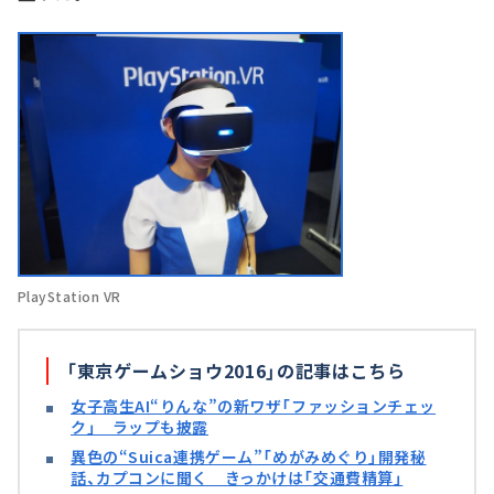
PlayStation VR
「東京ゲームショウ2016」の記事はこちら
女子高生AI“りんな”の新ワザ「ファッションチェッ
ク」 ラップも披露
異色の“Suica連携ゲーム”「めがみめぐり」開発秘
話、カプコンに聞く きっかけは「交通費精算」