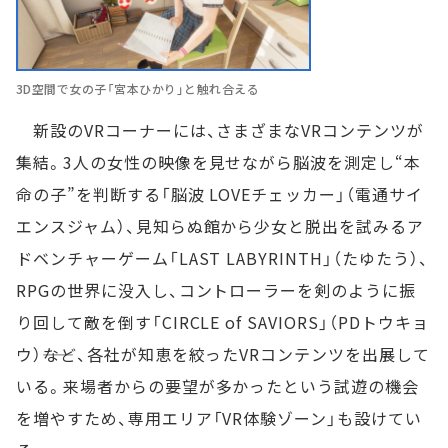
3D空間で女の子「宮本ひかり」と触れ合える
新設のVRコーナーには、さまざまなVRコンテンツが
集結。3人の女性の映像を見せながら脳波を測定し“本
命の子”を判断する「脳波 LOVEチェッカー」（電通サイ
エンスジャム）、見知らぬ館から少女と脱出を試みるア
ドベンチャーゲーム「LAST LABYRINTH」（たゆたう）、
RPGの世界に没入し、コントローラーを剣のように振
り回して敵を倒す「CIRCLE of SAVIORS」（PDトウキョ
ウ）――など、各社が知恵を絞ったVRコンテンツを出展して
いる。来場者からの要望が多かったという試遊の機会
を増やすため、専用エリア「VR体験ゾーン」も設けてい