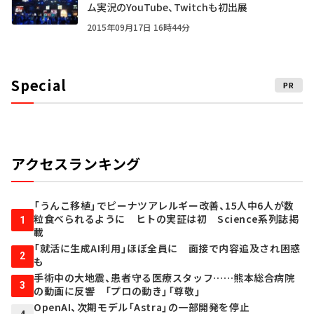
ム実況のYouTube、Twitchも初出展
2015年09月17日 16時44分
Special
PR
アクセスランキング
「うんこ移植」でピーナツアレルギー改善、15人中6人が数
粒食べられるように ヒトの実証は初 Science系列誌掲
1
載
「就活に生成AI利用」ほぼ全員に 面接で内容追及され困惑
2
も
手術中の大地震、患者守る医療スタッフ……熊本総合病院
3
の動画に反響 「プロの動き」「尊敬」
OpenAI、次期モデル「Astra」の一部開発を停止