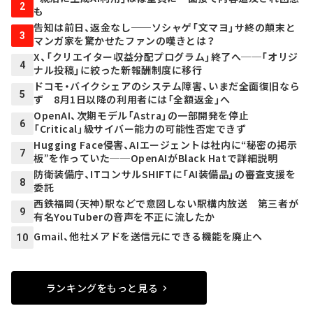
2
も
告知は前日、返金なし──ソシャゲ「文マヨ」サ終の顛末と
3
マンガ家を驚かせたファンの嘆きとは？
X、「クリエイター収益分配プログラム」終了へ──「オリジ
4
ナル投稿」に絞った新報酬制度に移行
ドコモ・バイクシェアのシステム障害、いまだ全面復旧なら
5
ず 8月1日以降の利用者には「全額返金」へ
OpenAI、次期モデル「Astra」の一部開発を停止
6
「Critical」級サイバー能力の可能性否定できず
Hugging Face侵害、AIエージェントは社内に“秘密の掲示
7
板”を作っていた──OpenAIがBlack Hatで詳細説明
防衛装備庁、ITコンサルSHIFTに「AI装備品」の審査支援を
8
委託
西鉄福岡（天神）駅などで意図しない駅構内放送 第三者が
9
有名YouTuberの音声を不正に流したか
Gmail、他社メアドを送信元にできる機能を廃止へ
10
ランキングをもっと見る