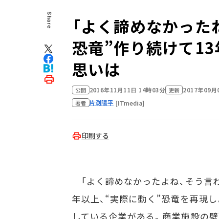
Share
「よく諦めなかったね
恐竜”作り続けて1
思いは
2016年11月11日 14時03分
2017年09月
公開
更新
片渕陽平
[ITmedia]
著者
印刷する
「よく諦めなかったよね、そう言われま
年以上、“実際に動く”恐竜を再現
している企業がある。商業施設の壁