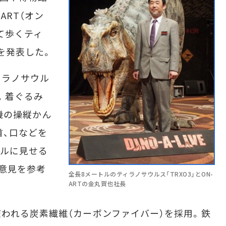
ART（オン
って歩くティ
」を発表した。
ラノサウル
。着ぐるみ
機の操縦かん
首、口などを
アルに見せる
意見を参考
全長8メートルのティラノサウルス「TRXO3」とON-
ARTの金丸賀也社長
われる炭素繊維（カーボンファイバー）を採用。鉄