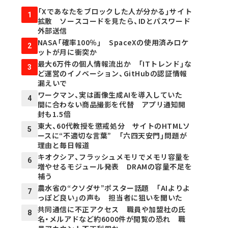
「Xであなたをブロックした人が分かる」サイト
1
拡散 ソースコードを見たら、IDとパスワード
外部送信
NASA「確率100％」 SpaceXの使用済みロケ
2
ットが月に衝突か
最大6万件の個人情報流出か 「ITトレンド」な
3
ど運営のイノベーション、GitHubの認証情報
漏えいで
ワークマン、実は画像生成AIを導入していた
4
間に合わない商品撮影を代替 アプリ通知開
封も1.5倍
東大、60代教授を懲戒処分 サイトのHTMLソ
5
ースに“不適切な言葉” 「六四天安門」問題が
理由と毎日報道
キオクシア、フラッシュメモリでメモリ容量を
6
増やせるモジュール発表 DRAMの容量不足を
補う
農水省の“クソダサ”ポスター話題 「AIよりよ
7
っぽど良い」の声も 担当者に狙いを聞いた
共同通信に不正アクセス 職員や加盟社の氏
8
名・メルアドなど約6000件が閲覧の恐れ 職