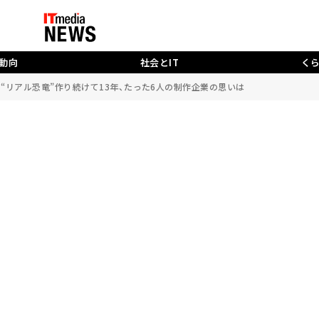
動向
社会とIT
く
の“リアル恐竜”作り続けて13年、たった6人の制作企業の思いは