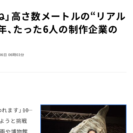
」――高さ数メートルの“リアル
3年、たった6人の制作企業の
06日 06時03分
す」――10
しようと挑戦
画や博物館