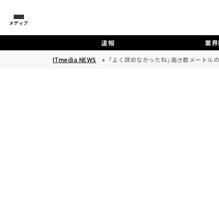
メディア
速報
業界
ITmedia NEWS
「よく諦めなかったね」――高さ数メートル