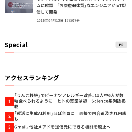
ムに確認 「お腹虚弱体質」なエンジニアがIoT駆
使して開発
2016年04月12日 13時07分
Special
PR
アクセスランキング
「うんこ移植」でピーナツアレルギー改善、15人中6人が数
粒食べられるように ヒトの実証は初 Science系列誌掲
1
載
「就活に生成AI利用」ほぼ全員に 面接で内容追及され困惑
2
も
Gmail、他社メアドを送信元にできる機能を廃止へ
3