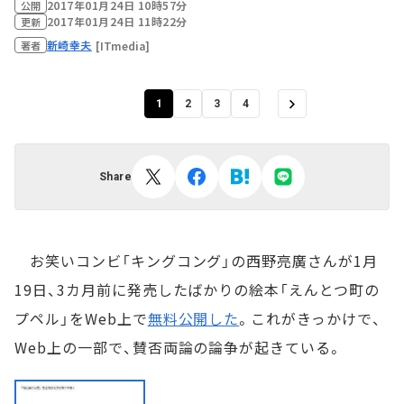
2017年01月24日 10時57分
公開
2017年01月24日 11時22分
更新
新崎幸夫
[ITmedia]
著者
1
2
3
4
Share
お笑いコンビ「キングコング」の西野亮廣さんが1月
19日、3カ月前に発売したばかりの絵本「えんとつ町の
プペル」をWeb上で
無料公開した
。これがきっかけで、
Web上の一部で、賛否両論の論争が起きている。