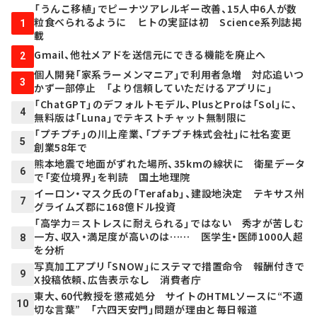
「うんこ移植」でピーナツアレルギー改善、15人中6人が数
粒食べられるように ヒトの実証は初 Science系列誌掲
1
載
Gmail、他社メアドを送信元にできる機能を廃止へ
2
個人開発「家系ラーメンマニア」で利用者急増 対応追いつ
3
かず一部停止 「より信頼していただけるアプリに」
「ChatGPT」のデフォルトモデル、PlusとProは「Sol」に、
4
無料版は「Luna」でテキストチャット無制限に
「プチプチ」の川上産業、「プチプチ株式会社」に社名変更
5
創業58年で
熊本地震で地面がずれた場所、35kmの線状に 衛星データ
6
で「変位境界」を判読 国土地理院
イーロン・マスク氏の「Terafab」、建設地決定 テキサス州
7
グライムズ郡に168億ドル投資
「高学力＝ストレスに耐えられる」ではない 秀才が苦しむ
一方、収入・満足度が高いのは…… 医学生・医師1000人超
8
を分析
写真加工アプリ「SNOW」にステマで措置命令 報酬付きで
9
X投稿依頼、広告表示なし 消費者庁
東大、60代教授を懲戒処分 サイトのHTMLソースに“不適
10
切な言葉” 「六四天安門」問題が理由と毎日報道