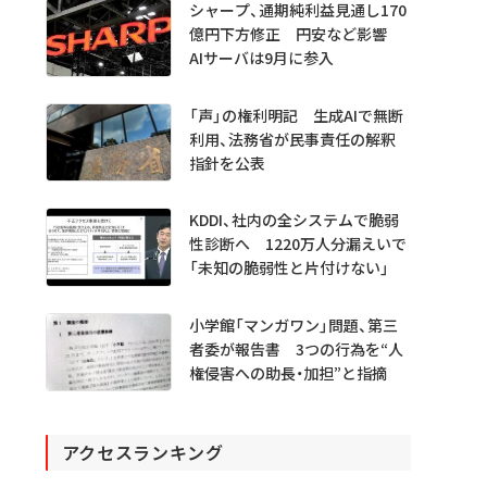
シャープ、通期純利益見通し170
億円下方修正 円安など影響
AIサーバは9月に参入
「声」の権利明記 生成AIで無断
利用、法務省が民事責任の解釈
指針を公表
KDDI、社内の全システムで脆弱
性診断へ 1220万人分漏えいで
「未知の脆弱性と片付けない」
小学館「マンガワン」問題、第三
者委が報告書 3つの行為を“人
権侵害への助長・加担”と指摘
アクセスランキング