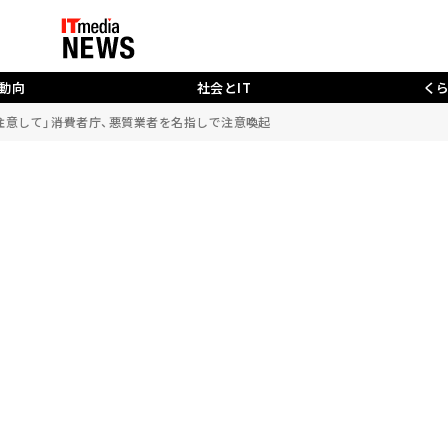
動向
社会とIT
く
意して」――消費者庁、悪質業者を名指しで注意喚起