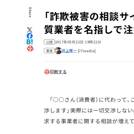
Share
「詐欺被害の相談サイ
質業者を名指しで注
2017年05月22日 19時22分
公開
井上輝一
[ITmedia]
著者
印刷する
「○○さん（消費者）に代わって、
渉します」――実際には一切交渉し
求する事業者に関する相談が増えて