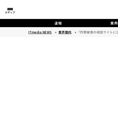
メディア
速報
業界
ITmedia NEWS
業界動向
「詐欺被害の相談サイトに注