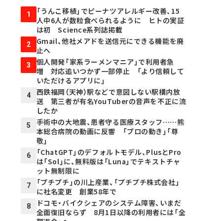
「うんこ移植」でピーナツアレルギー改善、15
1
人中6人が数粒食べられるように ヒトの実証
は初 Science系列誌掲載
Gmail、他社メアドを送信元にできる機能を廃
2
止へ
個人開発「家系ラーメンマニア」で利用者急
3
増 対応追いつかず一部停止 「より信頼して
いただけるアプリに」
西鉄福岡（天神）駅などで意図しない駅構内放
4
送 第三者が有名YouTuberの音声を不正に流
したか
手術中の大地震、患者守る医療スタッフ……熊
5
本総合病院の動画に反響 「プロの動き」「尊
敬」
「ChatGPT」のデフォルトモデル、PlusとPro
6
は「Sol」に、無料版は「Luna」でテキストチャ
ット無制限に
「プチプチ」の川上産業、「プチプチ株式会社」
7
に社名変更 創業58年で
ドコモ・バイクシェアのシステム障害、いまだ
8
全面復旧ならず 8月1日以降の利用者には「全