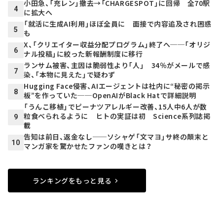
小田急、「充レン」撤去→「CHARGESPOT」に回帰 全70駅
4
に拡大へ
「就活に生成AI利用」ほぼ全員に 面接で内容追及され困惑
5
も
X、「クリエイター収益分配プログラム」終了へ──「オリジ
6
ナル投稿」に絞った新報酬制度に移行
ランサム被害、主因は脆弱性より「人」 34％がメールで感
7
染、「本物に見えた」で疑わず
Hugging Face侵害、AIエージェントは社内に“秘密の掲示
8
板”を作っていた──OpenAIがBlack Hatで詳細説明
「うんこ移植」でピーナツアレルギー改善、15人中6人が数
粒食べられるように ヒトの実証は初 Science系列誌掲
9
載
告知は前日、返金なし──ソシャゲ「文マヨ」サ終の顛末と
10
マンガ家を驚かせたファンの嘆きとは？
ランキングをもっと見る