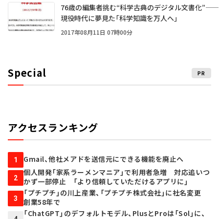
76歳の編集者挑む“科学古典のデジタル文書化”――
現役時代に夢見た「科学知識を万人へ」
2017年08月11日 07時00分
Special
PR
アクセスランキング
Gmail、他社メアドを送信元にできる機能を廃止へ
1
個人開発「家系ラーメンマニア」で利用者急増 対応追いつ
2
かず一部停止 「より信頼していただけるアプリに」
「プチプチ」の川上産業、「プチプチ株式会社」に社名変更
3
創業58年で
「ChatGPT」のデフォルトモデル、PlusとProは「Sol」に、
4