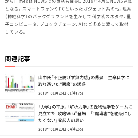
からITmedia NEWSでの兼務も開始。2019年4月にNEWS専属
となる。スマートフォンやPCといったガジェット系の他、理系
（神経科学）のバックグラウンドを生かして科学系のネタや、量
子コンピュータ、ブロックチェーン、AIなど多岐に渡って取材
している。
関連記事
山中氏「不正防げず無力感」の背景 生命科学に
取り憑いた“悪魔”の誘惑
2018年01月26日 01時17分
「力学」の平原、「解析力学」の丘――物理学をゲームに
見立てた“攻略Wiki”登場 「“魔導書”を絶版にし
たくない」発起人の思い
2018年01月23日 04時26分