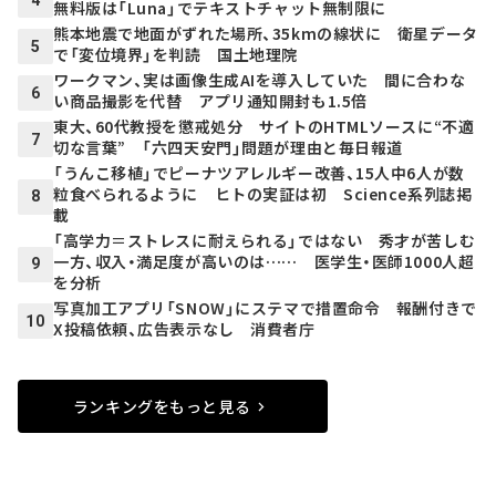
無料版は「Luna」でテキストチャット無制限に
熊本地震で地面がずれた場所、35kmの線状に 衛星データ
5
で「変位境界」を判読 国土地理院
ワークマン、実は画像生成AIを導入していた 間に合わな
6
い商品撮影を代替 アプリ通知開封も1.5倍
東大、60代教授を懲戒処分 サイトのHTMLソースに“不適
7
切な言葉” 「六四天安門」問題が理由と毎日報道
「うんこ移植」でピーナツアレルギー改善、15人中6人が数
粒食べられるように ヒトの実証は初 Science系列誌掲
8
載
「高学力＝ストレスに耐えられる」ではない 秀才が苦しむ
一方、収入・満足度が高いのは…… 医学生・医師1000人超
9
を分析
写真加工アプリ「SNOW」にステマで措置命令 報酬付きで
10
X投稿依頼、広告表示なし 消費者庁
ランキングをもっと見る