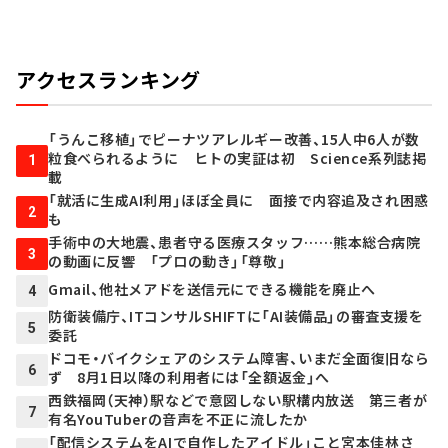
アクセスランキング
「うんこ移植」でピーナツアレルギー改善、15人中6人が数
粒食べられるように ヒトの実証は初 Science系列誌掲
1
載
「就活に生成AI利用」ほぼ全員に 面接で内容追及され困惑
2
も
手術中の大地震、患者守る医療スタッフ……熊本総合病院
3
の動画に反響 「プロの動き」「尊敬」
Gmail、他社メアドを送信元にできる機能を廃止へ
4
防衛装備庁、ITコンサルSHIFTに「AI装備品」の審査支援を
5
委託
ドコモ・バイクシェアのシステム障害、いまだ全面復旧なら
6
ず 8月1日以降の利用者には「全額返金」へ
西鉄福岡（天神）駅などで意図しない駅構内放送 第三者が
7
有名YouTuberの音声を不正に流したか
「配信システムをAIで自作したアイドル」こと宮本佳林さ