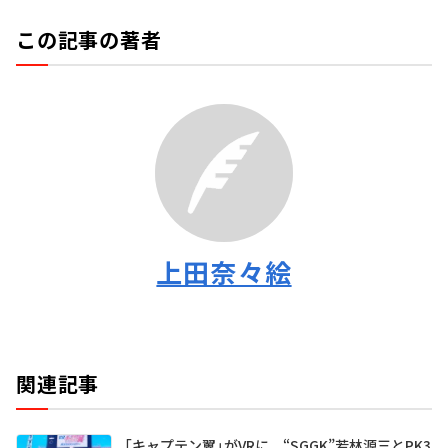
この記事の著者
上田奈々絵
関連記事
「キャプテン翼」がVRに “SGGK”若林源三とPK3